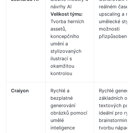
návrhy AI
reálném čase,
Velikost týmu
:
upscaling a rů
Tvorba herních
umělecké styly
assetů,
možnosti
koncepčního
přizpůsobení 
umění a
stylizovaných
ilustrací s
okamžitou
kontrolou
Craiyon
Rychlé a
Rychlé generov
bezplatné
základních obr
generování
textových pod
obrázků pomocí
ideální pro ryc
umělé
brainstorming 
inteligence
tvorbu nápadů.