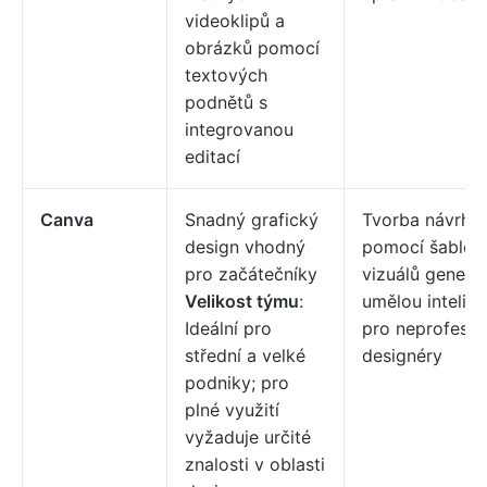
videoklipů a
obrázků pomocí
textových
podnětů s
integrovanou
editací
Canva
Snadný grafický
Tvorba návrhů
design vhodný
pomocí šablon
pro začátečníky
vizuálů gener
Velikost týmu
:
umělou intelige
Ideální pro
pro neprofesio
střední a velké
designéry
podniky; pro
plné využití
vyžaduje určité
znalosti v oblasti