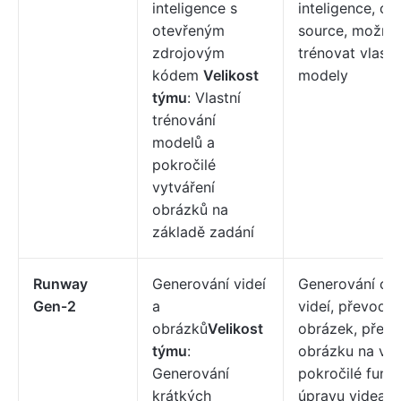
inteligence s
inteligence, op
otevřeným
source, možno
zdrojovým
trénovat vlastn
kódem
Velikost
modely
týmu
: Vlastní
trénování
modelů a
pokročilé
vytváření
obrázků na
základě zadání
Runway
Generování videí
Generování ob
Gen-2
a
videí, převod t
obrázků
Velikost
obrázek, přev
týmu
:
obrázku na vid
Generování
pokročilé funk
krátkých
úpravu videa.