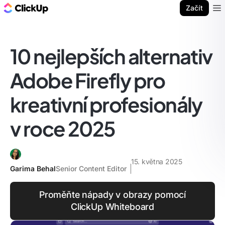
ClickUp blog
Začít
Ope
10 nejlepších alternativ
Adobe Firefly pro
kreativní profesionály
v roce 2025
15. května 2025
Garima Behal
Senior Content Editor
Proměňte nápady v obrazy pomocí
ClickUp Whiteboard