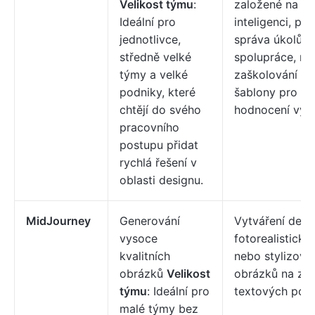
Velikost týmu
:
založené na u
Ideální pro
inteligenci, ply
jednotlivce,
správa úkolů a
středně velké
spolupráce, ná
týmy a velké
zaškolování a
podniky, které
šablony pro
chtějí do svého
hodnocení výk
pracovního
postupu přidat
rychlá řešení v
oblasti designu.
MidJourney
Generování
Vytváření detai
vysoce
fotorealistický
kvalitních
nebo stylizova
obrázků
Velikost
obrázků na zá
týmu
: Ideální pro
textových pod
malé týmy bez