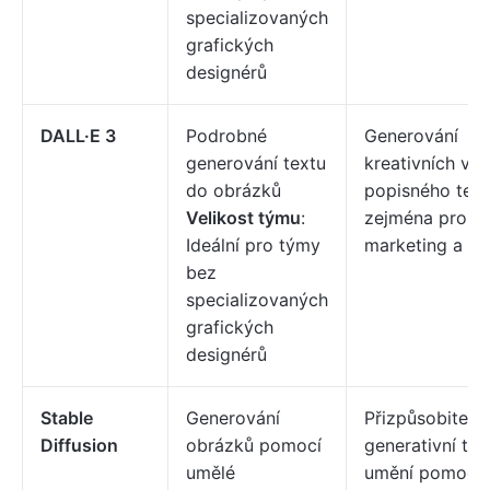
specializovaných
grafických
designérů
DALL·E 3
Podrobné
Generování
generování textu
kreativních viz
do obrázků
popisného text
Velikost týmu
:
zejména pro
Ideální pro týmy
marketing a re
bez
specializovaných
grafických
designérů
Stable
Generování
Přizpůsobiteln
Diffusion
obrázků pomocí
generativní tv
umělé
umění pomocí 