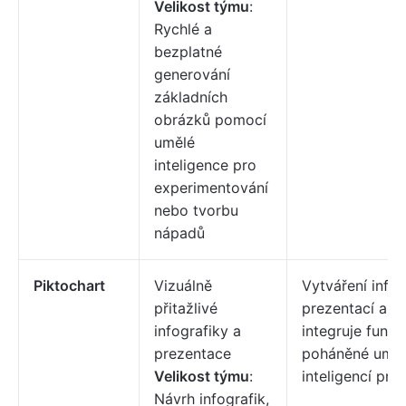
Velikost týmu
:
Rychlé a
bezplatné
generování
základních
obrázků pomocí
umělé
inteligence pro
experimentování
nebo tvorbu
nápadů
Piktochart
Vizuálně
Vytváření infog
přitažlivé
prezentací a z
infografiky a
integruje funkc
prezentace
poháněné umě
Velikost týmu
:
inteligencí pro
Návrh infografik,