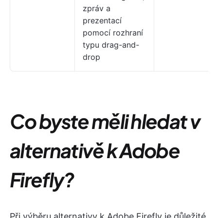
zpráv a
prezentací
pomocí rozhraní
typu drag-and-
drop
Co byste měli hledat v
alternativě k Adobe
Firefly?
Při výběru alternativy k Adobe Firefly je důležité