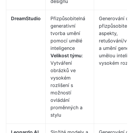
designu
DreamStudio
Přizpůsobitelná
Generování ob
generativní
přizpůsobiteln
tvorba umění
aspekty,
pomocí umělé
retušování/vyp
inteligence
a umění gener
Velikost týmu
:
umělou intelige
Vytváření
vysokém rozliš
obrázků ve
vysokém
rozlišení s
možností
ovládání
proměnných a
stylu
Leonardo AI
Složité modely a
Generování ob