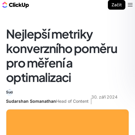
ClickUp blog
Začít
Ope
Nejlepší metriky
konverzního poměru
pro měření a
optimalizaci
30. září 2024
Sudarshan Somanathan
Head of Content