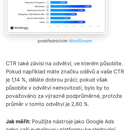
prostřednictvím
WordStream
CTR také závisí na odvětví, ve kterém působíte.
Pokud například máte značku oděvů a vaše CTR
je 1,14 %, děláte dobrou práci; pokud však
působíte v odvětví nemovitostí, bylo by to
považováno za výrazně podprůměrné, protože
průměr v tomto odvětví je 2,60 %.
Jak měřit:
Použijte nástroje jako Google Ads
nebo vaši e-mailovou platformu ke sledování