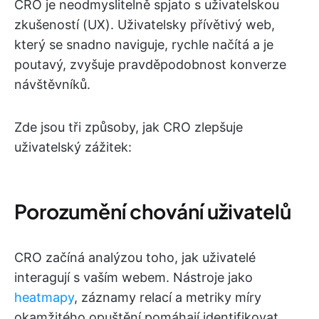
CRO je neodmyslitelně spjato s uživatelskou
zkušeností (UX). Uživatelsky přívětivý web,
který se snadno naviguje, rychle načítá a je
poutavý, zvyšuje pravděpodobnost konverze
návštěvníků.
Zde jsou tři způsoby, jak CRO zlepšuje
uživatelský zážitek:
Porozumění chování uživatelů
CRO začíná analýzou toho, jak uživatelé
interagují s vaším webem. Nástroje jako
heatmapy
, záznamy relací a metriky míry
okamžitého opuštění pomáhají identifikovat