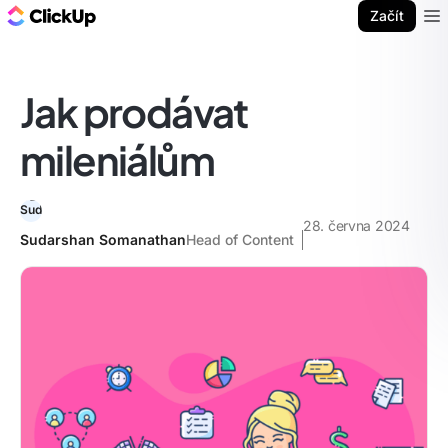
ClickUp blog
Začít
Ope
Jak prodávat
mileniálům
28. června 2024
Sudarshan Somanathan
Head of Content