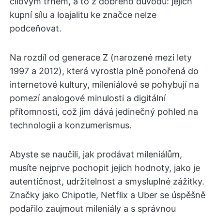
cílovým trhem, a to z dobrého důvodu: jejich
kupní sílu a loajalitu ke značce nelze
podceňovat.
Na rozdíl od generace Z (narozené mezi lety
1997 a 2012), která vyrostla plně ponořená do
internetové kultury, mileniálové se pohybují na
pomezí analogové minulosti a digitální
přítomnosti, což jim dává jedinečný pohled na
technologii a konzumerismus.
Abyste se naučili, jak prodávat mileniálům,
musíte nejprve pochopit jejich hodnoty, jako je
autentičnost, udržitelnost a smysluplné zážitky.
Značky jako Chipotle, Netflix a Uber se úspěšně
podařilo zaujmout mileniály a s správnou