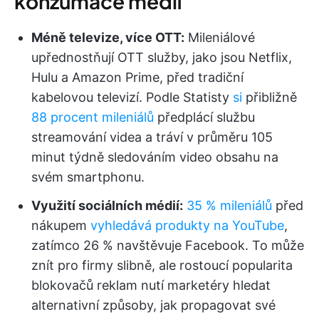
konzumace médií
Méně televize, více OTT:
Mileniálové
upřednostňují OTT služby, jako jsou Netflix,
Hulu a Amazon Prime, před tradiční
kabelovou televizí. Podle Statisty
si
přibližně
88 procent mileniálů
předplácí službu
streamování videa a tráví v průměru 105
minut týdně sledováním video obsahu na
svém smartphonu.
Využití sociálních médií:
35 % mileniálů
před
nákupem
vyhledává produkty na YouTube
,
zatímco 26 % navštěvuje Facebook. To může
znít pro firmy slibně, ale rostoucí popularita
blokovačů reklam nutí marketéry hledat
alternativní způsoby, jak propagovat své