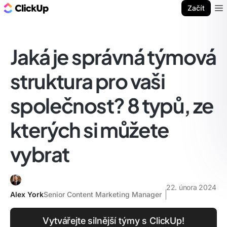
ClickUp blog
Začít
Ope
Jaká je správná týmová
struktura pro vaši
společnost? 8 typů, ze
kterých si můžete
vybrat
22. února 2024
Alex York
Senior Content Marketing Manager
Vytvářejte silnější týmy s ClickUp!