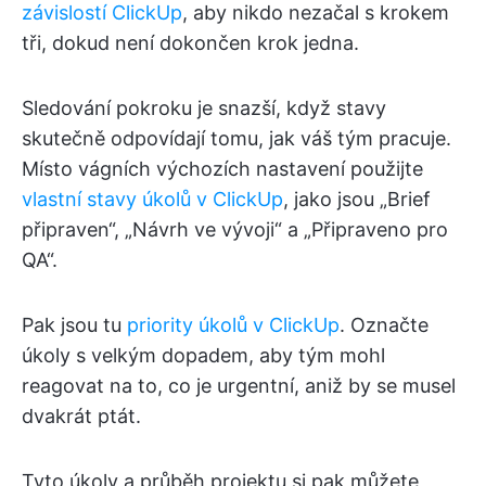
závislostí ClickUp
, aby nikdo nezačal s krokem
tři, dokud není dokončen krok jedna.
Sledování pokroku je snazší, když stavy
skutečně odpovídají tomu, jak váš tým pracuje.
Místo vágních výchozích nastavení použijte
vlastní stavy úkolů v ClickUp
, jako jsou „Brief
připraven“, „Návrh ve vývoji“ a „Připraveno pro
QA“.
Pak jsou tu
priority úkolů v ClickUp
. Označte
úkoly s velkým dopadem, aby tým mohl
reagovat na to, co je urgentní, aniž by se musel
dvakrát ptát.
Tyto úkoly a průběh projektu si pak můžete