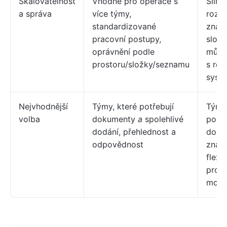
Škálovatelnost
Vhodné pro operace s
Silná
a správa
více týmy,
rozši
standardizované
znalo
pracovní postupy,
složi
oprávnění podle
může 
prostoru/složky/seznamu
s roz
syst
Nejvhodnější
Týmy, které potřebují
Týmy,
volba
dokumenty
a
spolehlivé
pohyb
dodání, přehlednost a
doku
odpovědnost
znalo
flexi
prost
moho