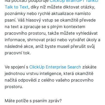
Na počítači podporuje
ClickUp BrainGPT
funkci
Talk to Text
, díky níž můžete diktovat otázky,
poznámky nebo rychlé aktualizace namísto
psaní. Váš hlasový vstup se okamžitě převede
na text a zpracuje se s plným kontextem
pracovního prostoru, takže můžete vyhledávat
informace, shrnovat práci nebo vytvářet úkoly a
následné akce, aniž byste museli přerušit svůj
pracovní tok.
Ve spojení s
ClickUp Enterprise Search
získáte
jednotnou vrstvu inteligence, která okamžitě
načítá odpovědi z celého vašeho pracovního
prostoru.
Máte potíže s psaním zpráv?