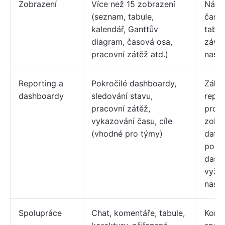
Zobrazení
Více než 15 zobrazení
Nástě
(seznam, tabule,
časov
kalendář, Ganttův
tabul
diagram, časová osa,
závis
pracovní zátěž atd.)
nasta
Reporting a
Pokročilé dashboardy,
Zákla
dashboardy
sledování stavu,
repor
pracovní zátěž,
prost
vykazování času, cíle
zobr
(vhodné pro týmy)
data
pokro
dash
vyžad
nasta
Spolupráce
Chat, komentáře, tabule,
Komen