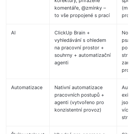
korektury, přiřazené
spole
komentáře, @zmínky –
(méně
to vše propojené s prací
prová
AI
ClickUp Brain +
Notio
vyhledávání s ohledem
psaní
na pracovní prostor +
pomo
souhrny + automatizační
strá
agenti
zamě
prov
Automatizace
Nativní automatizace
Auto
pracovních postupů +
exist
agenti (vytvořeno pro
jsou 
konzistentní provoz)
více
strá