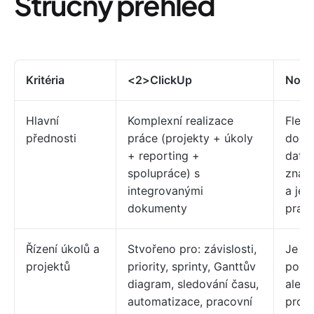
Stručný přehled
Kritéria
<2>ClickUp
Noti
Hlavní
Komplexní realizace
Flexib
přednosti
práce (projekty + úkoly
doku
+ reporting +
data
spolupráce) s
znalo
integrovanými
a je
dokumenty
prac
Řízení úkolů a
Stvořeno pro: závislosti,
Je t
projektů
priority, sprinty, Ganttův
pomo
diagram, sledování času,
ale m
automatizace, pracovní
pro p