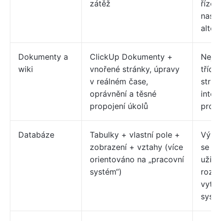
zátěž
řízen
nast
alter
Dokumenty a
ClickUp Dokumenty +
Nejle
wiki
vnořené stránky, úpravy
třídě
v reálném čase,
struk
oprávnění a těsné
inter
propojení úkolů
propo
Databáze
Tabulky + vlastní pole +
Výko
zobrazení + vztahy (více
se s
orientováno na „pracovní
uživ
systém“)
rozh
vytvá
syst