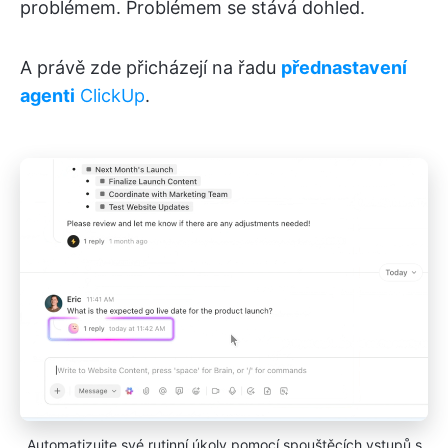
problémem. Problémem se stává dohled.
A právě zde přicházejí na řadu
přednastavení
agenti
ClickUp
.
Automatizujte své rutinní úkoly pomocí spouštěcích vstupů s