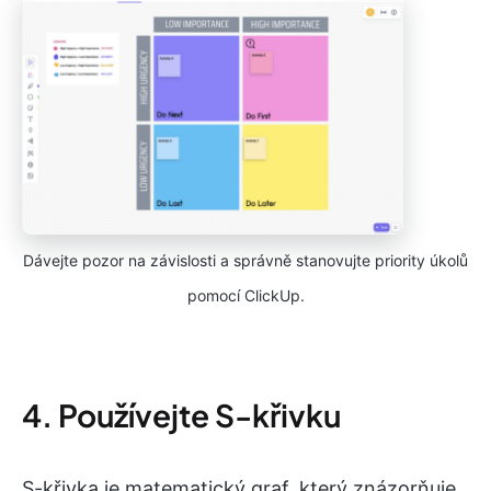
Dávejte pozor na závislosti a správně stanovujte priority úkolů
pomocí ClickUp.
4. Používejte S-křivku
S-křivka je matematický graf, který znázorňuje