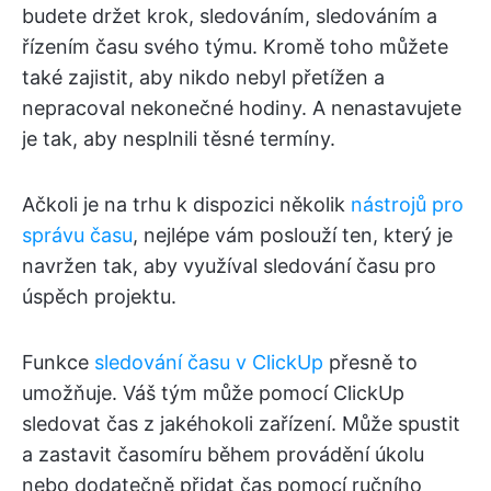
budete držet krok, sledováním, sledováním a
řízením času svého týmu. Kromě toho můžete
také zajistit, aby nikdo nebyl přetížen a
nepracoval nekonečné hodiny. A nenastavujete
je tak, aby nesplnili těsné termíny.
Ačkoli je na trhu k dispozici několik
nástrojů pro
správu času
, nejlépe vám poslouží ten, který je
navržen tak, aby využíval sledování času pro
úspěch projektu.
Funkce
sledování času v ClickUp
přesně to
umožňuje. Váš tým může pomocí ClickUp
sledovat čas z jakéhokoli zařízení. Může spustit
a zastavit časomíru během provádění úkolu
nebo dodatečně přidat čas pomocí ručního