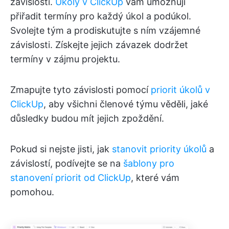
závislosti.
Úkoly v ClickUp
vám umožňují
přiřadit termíny pro každý úkol a podúkol.
Svolejte tým a prodiskutujte s ním vzájemné
závislosti. Získejte jejich závazek dodržet
termíny v zájmu projektu.
Zmapujte tyto závislosti pomocí
priorit úkolů v
ClickUp
, aby všichni členové týmu věděli, jaké
důsledky budou mít jejich zpoždění.
Pokud si nejste jisti, jak
stanovit priority úkolů
a
závislostí, podívejte se na
šablony pro
stanovení priorit od ClickUp
, které vám
pomohou.