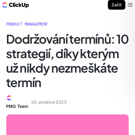
ClickUp blog
Začít
Ope
PRODUCT MANAGEMENT
Dodržování termínů: 10
strategií, díky kterým
už nikdy nezmeškáte
termín
20. prosince 2023
PMO Team