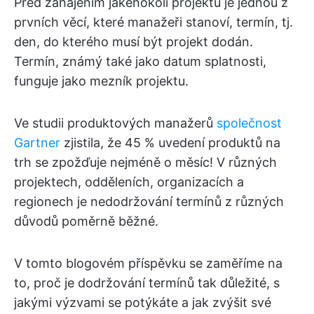
Před zahájením jakéhokoli projektu je jednou z
prvních věcí, které manažeři stanoví, termín, tj.
den, do kterého musí být projekt dodán.
Termín, známý také jako datum splatnosti,
funguje jako mezník projektu.
Ve studii produktových manažerů
společnost
Gartner
zjistila, že 45 % uvedení produktů na
trh se zpožďuje nejméně o měsíc! V různých
projektech, odděleních, organizacích a
regionech je nedodržování termínů z různých
důvodů poměrně běžné.
V tomto blogovém příspěvku se zaměříme na
to, proč je dodržování termínů tak důležité, s
jakými výzvami se potýkáte a jak zvýšit své