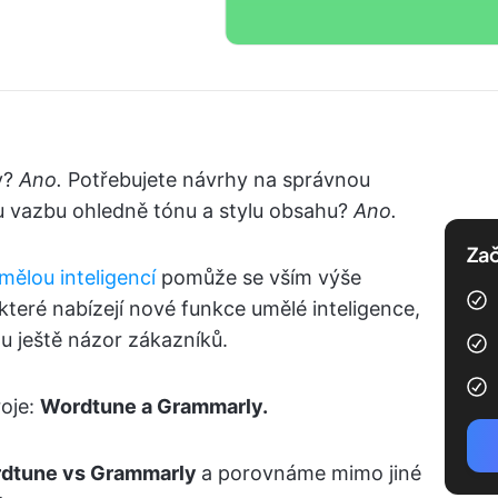
y?
Ano.
Potřebujete návrhy na správnou
 vazbu ohledně tónu a stylu obsahu?
Ano.
Zač
mělou inteligencí
pomůže se vším výše
teré nabízejí nové funkce umělé inteligence,
tu ještě názor zákazníků.
roje:
Wordtune a Grammarly.
dtune vs Grammarly
a porovnáme mimo jiné