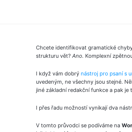
Chcete identifikovat gramatické chyb
strukturu vět?
Ano.
Komplexní zpětnou
I když vám dobrý
nástroj pro psaní s u
uvedeným, ne všechny jsou stejné. Něk
jiné základní redakční funkce a pak je 
I přes řadu možností vynikají dva nást
V tomto průvodci se podíváme na
Wor