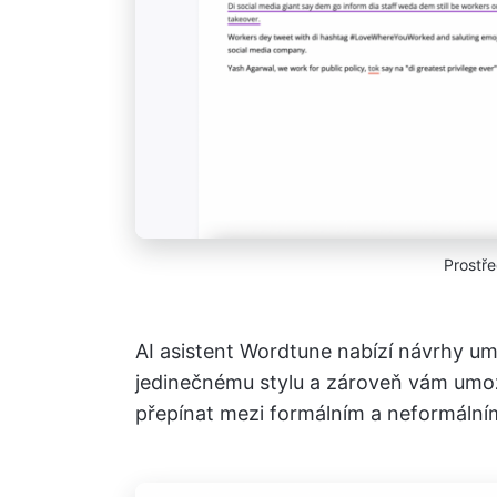
Prostř
AI asistent Wordtune nabízí návrhy um
jedinečnému stylu a zároveň vám umožň
přepínat mezi formálním a neformáln