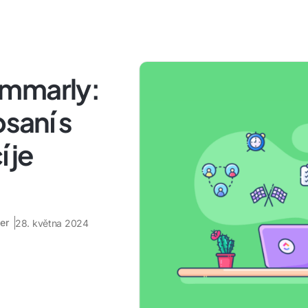
ammarly:
psaní s
 je
er
28. května 2024