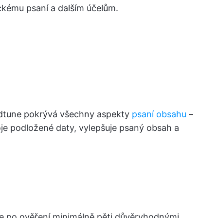
ckému psaní a dalším účelům.
rdtune pokrývá všechny aspekty
psaní obsahu
–
oje podložené daty, vylepšuje psaný obsah a
e po ověření minimálně pěti důvěryhodnými