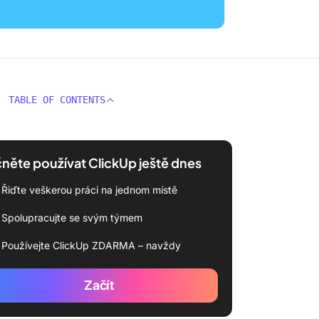
TABLE OF CONTENTS
něte používat ClickUp ještě dnes
Řiďte veškerou práci na jednom místě
Spolupracujte se svým týmem
Používejte ClickUp ZDARMA – navždy
Začít