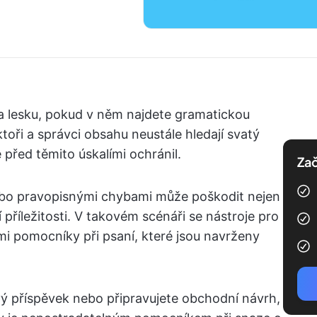
 na lesku, pokud v něm najdete gramatickou
toři a správci obsahu neustále hledají svatý
e před těmito úskalími ochránil.
Zač
ebo pravopisnými chybami může poškodit nejen
příležitosti. V takovém scénáři se nástroje pro
mi pomocníky při psaní, které jsou navrženy
vý příspěvek nebo připravujete obchodní návrh,