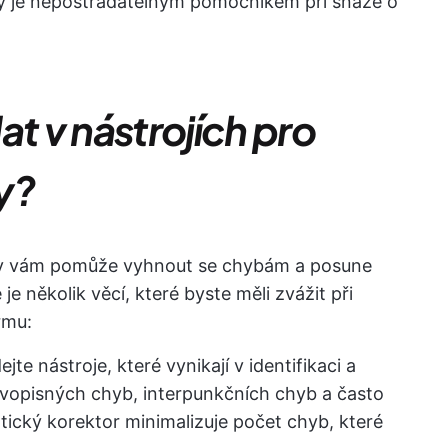
ky je nepostradatelným pomocníkem při snaze o
at v nástrojích pro
y?
tiky vám pomůže vyhnout se chybám a posune
je několik věcí, které byste měli zvážit při
rmu:
jte nástroje, které vynikají v identifikaci a
vopisných chyb, interpunkčních chyb a často
ický korektor minimalizuje počet chyb, které