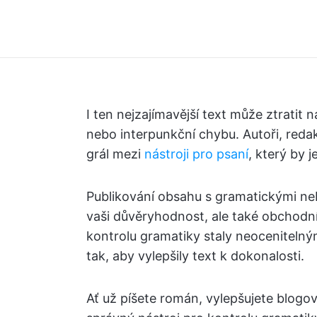
I ten nejzajímavější text může ztratit
nebo interpunkční chybu. Autoři, redak
grál mezi
nástroji pro psaní
, který by j
Publikování obsahu s gramatickými n
vaši důvěryhodnost, ale také obchodní 
kontrolu gramatiky staly neocenitelný
tak, aby vylepšily text k dokonalosti.
Ať už píšete román, vylepšujete blogo