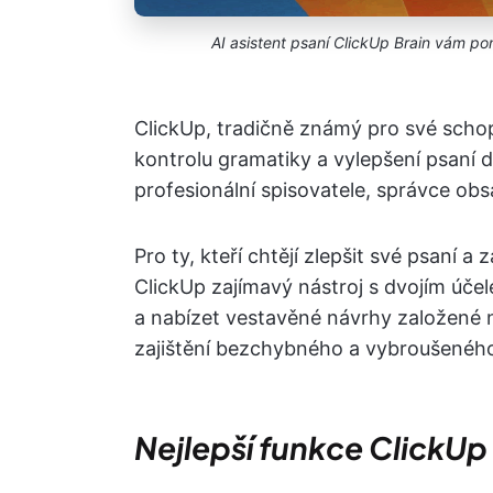
AI asistent psaní ClickUp Brain vám po
ClickUp, tradičně známý pro své schopn
kontrolu gramatiky a vylepšení psaní d
profesionální spisovatele, správce ob
Pro ty, kteří chtějí zlepšit své psaní a
ClickUp zajímavý nástroj s dvojím úč
a nabízet vestavěné návrhy založené na
zajištění bezchybného a vybroušeného
Nejlepší funkce ClickUp