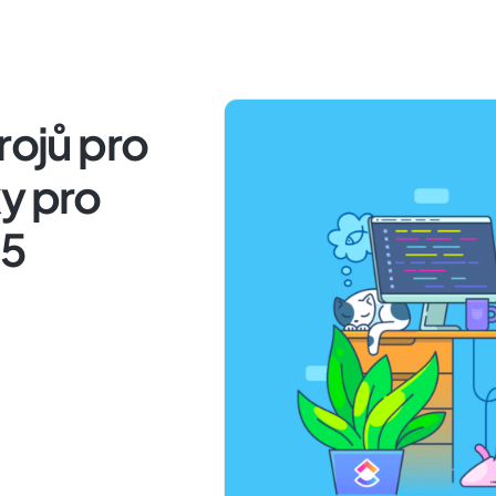
rojů pro
y pro
25