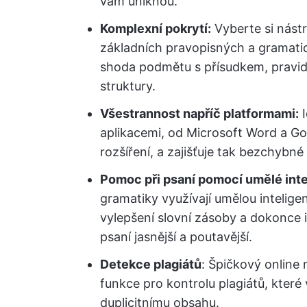
vám uniknou.
Komplexní pokrytí:
Vyberte si nástr
základních pravopisných a gramatic
shoda podmětu s přísudkem, pravidl
struktury.
Všestrannost napříč platformami:
I
aplikacemi, od Microsoft Word a Go
rozšíření, a zajišťuje tak bezchybné 
Pomoc při psaní pomocí umělé inte
gramatiky využívají umělou intelige
vylepšení slovní zásoby a dokonce 
psaní jasnější a poutavější.
Detekce plagiátů
: Špičkový online 
funkce pro kontrolu plagiátů, které
duplicitnímu obsahu.