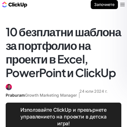
ClickUp блог
Започнете
Ope
10 безплатни шаблона
за портфолио на
проекти в Excel,
PowerPoint и ClickUp
24 юли 2024 г.
Praburam
Growth Marketing Manager
Използвайте ClickUp и превърнете
управлението на проекти в детска
игра!