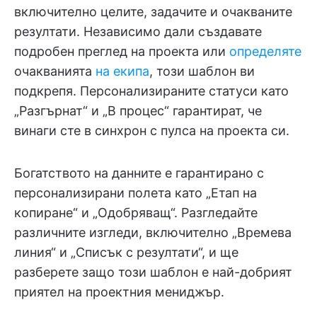
включително целите, задачите и очакваните
резултати. Независимо дали създавате
подробен преглед на проекта или
определяте
очакванията
на екипа
, този шаблон ви
подкрепя. Персонализираните статуси като
„Разгърнат“ и „В процес“ гарантират, че
винаги сте в синхрон с пулса на проекта си.
Богатството на данните е гарантирано с
персонализирани полета като „Етап на
копиране“ и „Одобряващ“. Разгледайте
различните изгледи, включително „Времева
линия“ и „Списък с резултати“, и ще
разберете защо този шаблон е най-добрият
приятел на проектния мениджър.