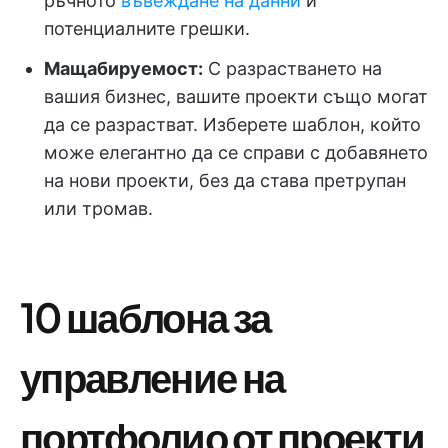
ръчното
въвеждане на данни
и
потенциалните грешки.
Мащабируемост:
С разрастването на
вашия бизнес, вашите проекти също могат
да се разрастват. Изберете шаблон, който
може елегантно да се справи с добавянето
на нови проекти, без да става претрупан
или тромав.
10 шаблона за
управление на
портфолио от проекти