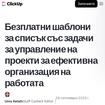
ClickUp блог
Започнете
Ope
Безплатни шаблони
за списък със задачи
за управление на
проекти за ефективна
организация на
работата
28 септември 2025 г.
Uma Kelath
Staff Content Editor