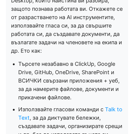
Desktop, който наистина ви разбира,
защото познава работата ви. Откажете се
от разрастването на AI инструментите,
използвайте гласа си, за да свършите
работата си, да създавате документи, да
възлагате задачи на членовете на екипа и
др. Ето как:
Търсете незабавно в ClickUp, Google
Drive, GitHub, OneDrive, SharePoint и
ВСИЧКИ свързани приложения + уеб,
за да намерите файлове, документи и
прикачени файлове.
Използвайте гласови команди с
Talk to
Text
, за да диктувате бележки,
създавате задачи, организирате срещи