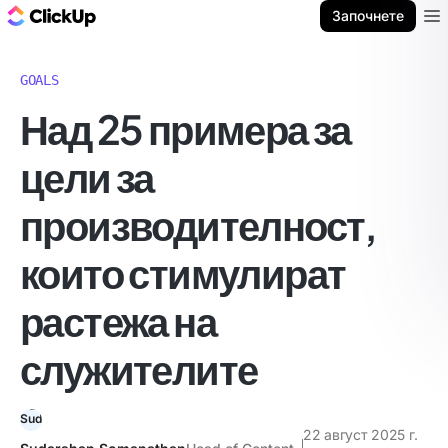
ClickUp блог
Започнете
Ope
GOALS
Над 25 примера за
цели за
производителност,
които стимулират
растежа на
служителите
22 август 2025 г.