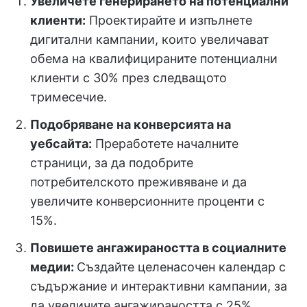
Увеличете генерирането на потенциални
клиенти:
Проектирайте и изпълнете
дигитални кампании, които увеличават
обема на квалифицираните потенциални
клиенти с 30% през следващото
тримесечие.
Подобряване на конверсията на
уебсайта:
Преработете началните
страници, за да подобрите
потребителското преживяване и да
увеличите конверсионните проценти с
15%.
Повишете ангажираността в социалните
медии:
Създайте целенасочен календар с
съдържание и интерактивни кампании, за
да увеличите ангажираността с 25%.