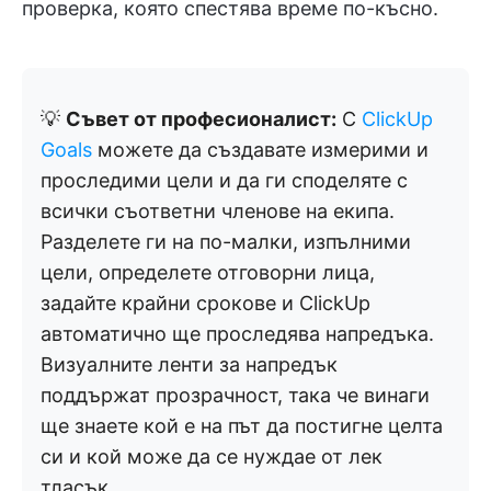
проверка, която спестява време по-късно.
💡
Съвет от професионалист:
С
ClickUp
Goals
можете да създавате измерими и
проследими цели и да ги споделяте с
всички съответни членове на екипа.
Разделете ги на по-малки, изпълними
цели, определете отговорни лица,
задайте крайни срокове и ClickUp
автоматично ще проследява напредъка.
Визуалните ленти за напредък
поддържат прозрачност, така че винаги
ще знаете кой е на път да постигне целта
си и кой може да се нуждае от лек
тласък.