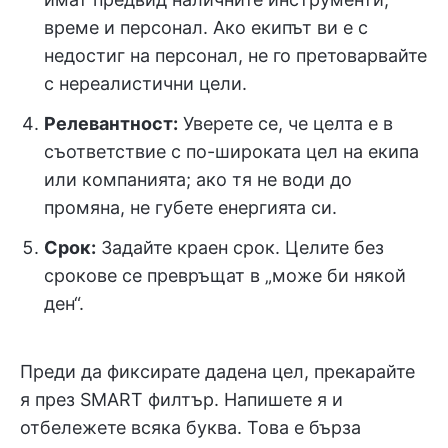
време и персонал. Ако екипът ви е с
недостиг на персонал, не го претоварвайте
с нереалистични цели.
Релевантност:
Уверете се, че целта е в
съответствие с по-широката цел на екипа
или компанията; ако тя не води до
промяна, не губете енергията си.
Срок:
Задайте краен срок. Целите без
срокове се превръщат в „може би някой
ден“.
Преди да фиксирате дадена цел, прекарайте
я през SMART филтър. Напишете я и
отбележете всяка буква. Това е бърза