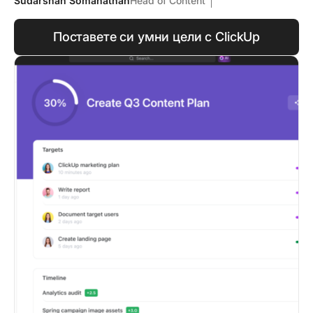
Sudarshan Somanathan
Head of Content
Поставете си умни цели с ClickUp