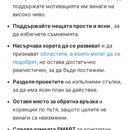
поддържате мотивацията им винаги на
високо ниво.
Поддържайте нещата прости и ясни
, за
да избегнете съмненията.
Насърчава хората да се развиват
и да
признават
областите, в които могат да се
подобрят
, но остава достатъчно
реалистичен, за да бъде постижим.
Разделя проектите
на изпълними стъпки,
за да има ясен план за действие.
Оставя място за обратна връзка
и
корекции по пътя, защото целите не
винаги са неизменни.
Следва рамката SMART
за конкретни,