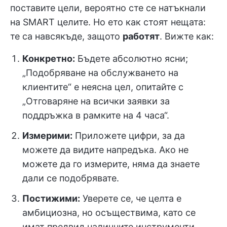
поставите цели, вероятно сте се натъкнали
на SMART целите. Но ето как стоят нещата:
те са навсякъде, защото
работят
. Вижте как:
Конкретно:
Бъдете абсолютно ясни;
„Подобряване на обслужването на
клиентите“ е неясна цел, опитайте с
„Отговаряне на всички заявки за
поддръжка в рамките на 4 часа“.
Измерими:
Приложете цифри, за да
можете да видите напредъка. Ако не
можете да го измерите, няма да знаете
дали се подобрявате.
Постижими:
Уверете се, че целта е
амбициозна, но осъществима, като се
имат предвид наличните инструменти,