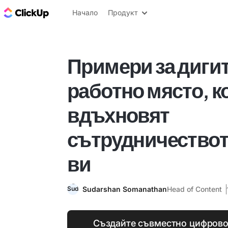
ClickUp блог
Начало
Продукт
Примери за диги
работно място, к
вдъхновят
сътрудничествот
ви
Sudarshan Somanathan
Head of Content
Създайте съвместно цифрово