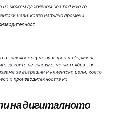
га не можем да живеем без тях! Ние го
ентски цели, което напълно промени
оизводителност.
то от всички съществуващи платформи за
, за които не знаехме, че ни трябват, но
лзваме за вътрешни и клиентски цели, което
еси и производителността ни.
ти на дигиталното