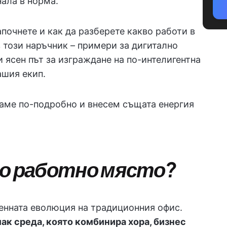
ала в норма.
апочнете и как да разберете какво работи в
 този наръчник – примери за дигитално
и ясен път за изграждане на по-интелигентна
ашия екип.
даме по-подробно и внесем същата енергия
но работно място?
енната еволюция на традиционния офис.
лак среда, която комбинира хора, бизнес