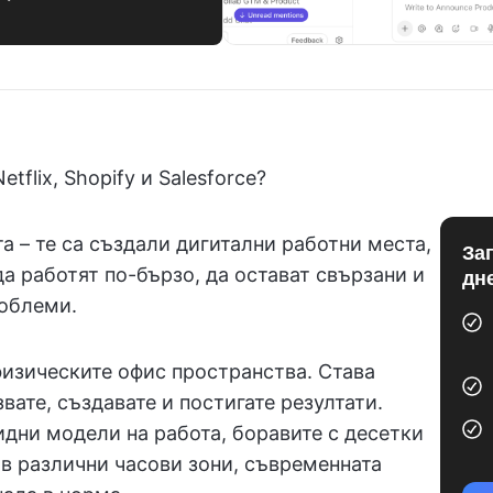
tflix, Shopify и Salesforce?
та – те са създали дигитални работни места,
За
да работят по-бързо, да остават свързани и
дн
роблеми.
физическите офис пространства. Става
вате, създавате и постигате резултати.
дни модели на работа, боравите с десетки
в различни часови зони, съвременната