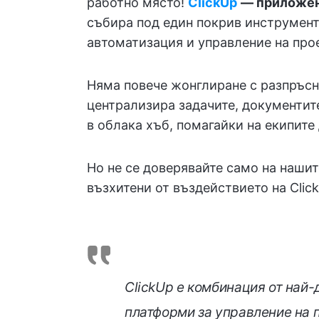
работно място!
ClickUp
— приложени
събира под един покрив инструмен
автоматизация и управление на про
Няма повече жонглиране с разпръсн
централизира задачите, документите
в облака хъб, помагайки на екипите
Но не се доверявайте само на нашит
възхитени от въздействието на Clic
ClickUp е комбинация от най
платформи за управление на п