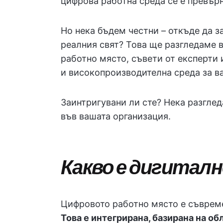
цифрова работна среда се е превърн
Но нека бъдем честни – откъде да з
реалния свят? Това ще разгледаме в
работно място, съвети от експерти 
и високопроизводителна среда за в
Заинтригувани ли сте? Нека разгле
във вашата организация.
Какво е дигитал
Цифровото работно място е съврем
Това е интегрирана, базирана на об