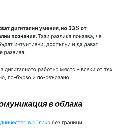
ват дигитални умения, но 33% от
лни познания.
Тази разлика показва, че
ъдат интуитивни, достъпни и да дават
е развива.
а дигиталното работно място – всеки от тях
но, по-бързо и по-свързано.
омуникация в облака
дничество в облака
без граници.