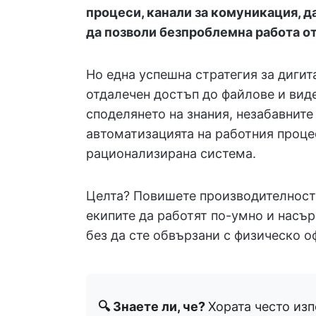
процеси, канали за комуникация, д
да позволи безпроблемна работа о
Но една успешна стратегия за дигит
отдалечен достъп до файлове и вид
споделянето на знания, незабавните
автоматизацията на работния процес
рационализирана система.
Целта? Повишете производителност
екипите да работят по-умно и насъ
без да сте обвързани с физическо о
🔍 Знаете ли, че?
Хората често из