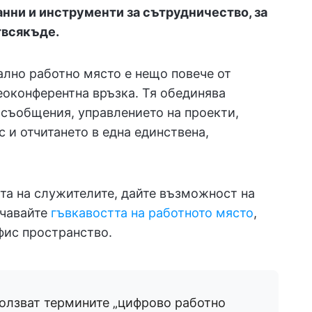
анни и инструменти за сътрудничество, за
твсякъде.
ално работно място е нещо повече от
еоконферентна връзка. Тя обединява
 съобщения, управлението на проекти,
 и отчитането в една единствена,
та на служителите, дайте възможност на
рчавайте
гъвкавостта на работното място
,
фис пространство.
ползват термините „цифрово работно