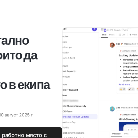
тално
оито да
о в екипа
10 август 2025 г.
 работно място с