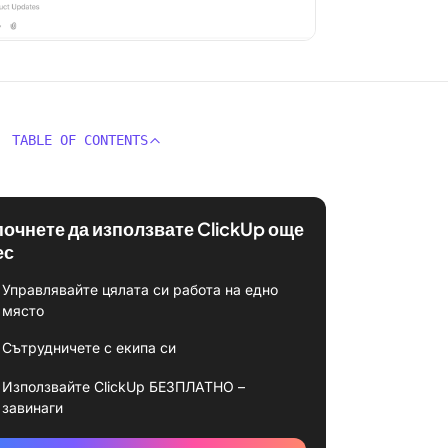
TABLE OF CONTENTS
почнете да използвате ClickUp още
ес
Управлявайте цялата си работа на едно
място
Сътрудничете с екипа си
Използвайте ClickUp БЕЗПЛАТНО –
завинаги