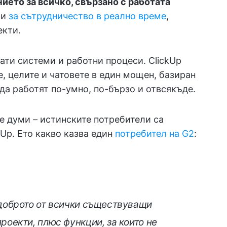
ето за всичко, свързано с работата
ти
за сътрудничество в реално време
,
екти.
ати системи и работни процеси. ClickUp
, целите и чатовете в един мощен, базиран
 да работят по-умно, по-бързо и отвсякъде.
е думи – истинските потребители са
kUp. Ето какво казва един
потребител на G2
:
-доброто от всички съществуващи
роекти, плюс функции, за които не