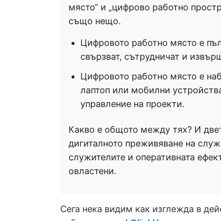
място“ и „цифрово работно простра
също нещо.
Цифровото работно място е пъл
свързват, сътрудничат и извърш
Цифровото работно място е наб
лаптоп или мобилни устройства
управление на проекти.
Какво е общото между тях? И двет
дигиталното преживяване на служ
служителите и оперативната ефект
овластени.
Сега нека видим как изглежда в де