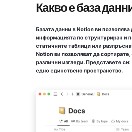
Какво е база данн
Базата данни в Notion ви позволява
информацията по структуриран и п
статичните таблици или разпръснат
Notion ви позволяват да сортирате,
различни изгледи. Представете си: 
едно единствено пространство.