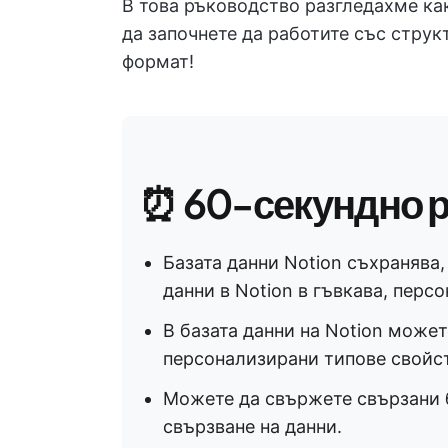
В това ръководство разгледахме как
да започнете да работите със стру
формат!
⏰ 60-секундно 
Базата данни Notion съхранява
данни в Notion в гъвкава, перс
В базата данни на Notion может
персонализирани типове свойств
Можете да свържете свързани б
свързване на данни.