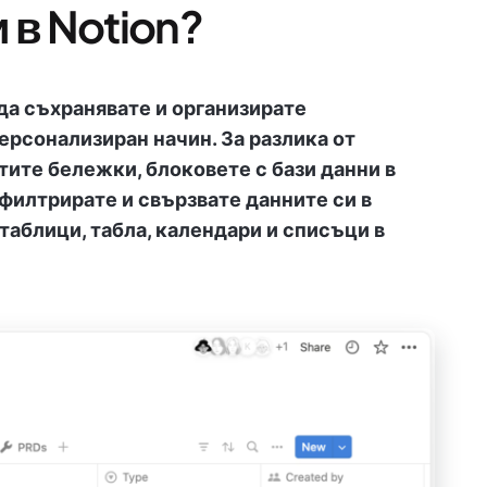
и в Notion?
 да съхранявате и организирате
ерсонализиран начин. За разлика от
ите бележки, блоковете с бази данни в
 филтрирате и свързвате данните си в
таблици, табла, календари и списъци в