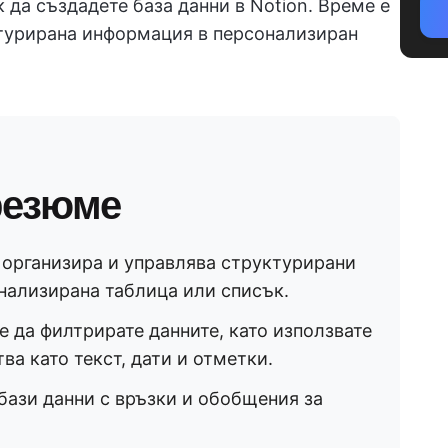
 да създадете база данни в Notion. Време е
ктурирана информация в персонализиран
резюме
, организира и управлява структурирани
онализирана таблица или списък.
е да филтрирате данните, като използвате
а като текст, дати и отметки.
ази данни с връзки и обобщения за