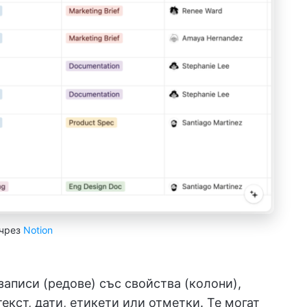
чрез
Notion
записи (редове) със свойства (колони),
екст, дати, етикети или отметки. Те могат