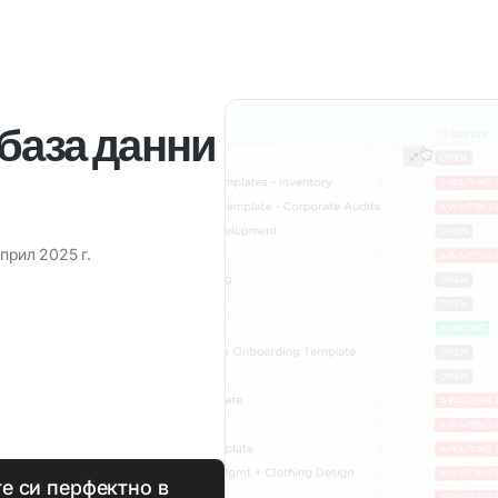
 база данни
април 2025 г.
е си перфектно в