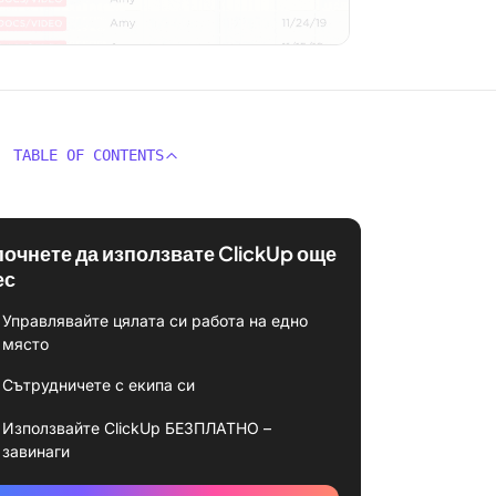
TABLE OF CONTENTS
почнете да използвате ClickUp още
ес
Управлявайте цялата си работа на едно
място
Сътрудничете с екипа си
Използвайте ClickUp БЕЗПЛАТНО –
завинаги