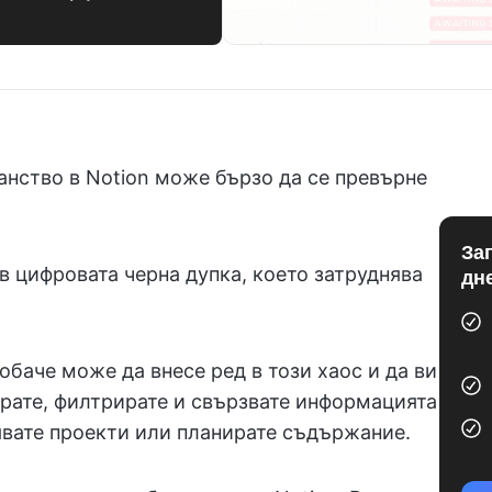
нство в Notion може бързо да се превърне
За
в цифровата черна дупка, което затруднява
дн
обаче може да внесе ред в този хаос и да ви
рате, филтрирате и свързвате информацията
лявате проекти или планирате съдържание.