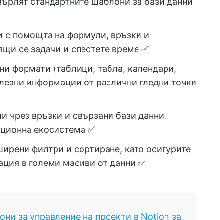
върлят стандартните шаблони за бази данни
 с помощта на формули, връзки и
ящи се задачи и спестете време ✅
ни формати (таблици, табла, календари,
олезни информации от различни гледни точки
 чрез връзки и свързани бази данни,
ционна екосистема ✅
ирени филтри и сортиране, като осигурите
ация в големи масиви от данни ✅
ни за управление на проекти в Notion за