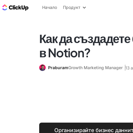
ClickUp блог
Начало
Продукт
Как да създадете
в Notion?
Praburam
Growth Marketing Manager
13 
Организирайте бизнес даннит