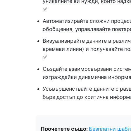
уникалните ви нужди, които надх
✅
Автоматизирайте сложни процеси
обобщения, управлявайте повтар
Визуализирайте данните в различ
времеви линии) и получавайте п
✅
Създайте взаимосвързани системи
изграждайки динамична информа
Усъвършенствайте данните с разш
бърз достъп до критична информ
Прочетете също:
Безплатни шабло