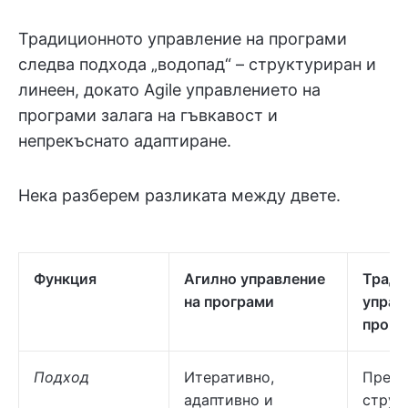
Традиционното управление на програми
следва подхода „водопад“ – структуриран и
линеен, докато Agile управлението на
програми залага на гъвкавост и
непрекъснато адаптиране.
Нека разберем разликата между двете.
Функция
Агилно управление
Тради
на програми
управ
прогр
Подход
Итеративно,
Предс
адаптивно и
струк