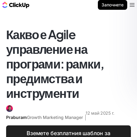
ClickUp блог
Започнете
Ope
Какво е Agile
управление на
програми: рамки,
предимства и
инструменти
12 май 2025 г.
Praburam
Growth Marketing Manager
Вземете безплатния шаблон за