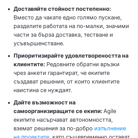
Доставяйте стойност постепенно:
Вместо да чакате едно голямо пускане,
разделите работата на по-малки, значими
части за бърза доставка, тестване и
усъвършенстване.
Приоритизирайте удовлетвореността на
клиентите:
Редовните обратни връзки
чрез анкети гарантират, че екипите
създават решения, от които клиентите
наистина се нуждаят.
Дайте възможност на
самоорганизиращите се екипи:
Agile
екипите насърчават автономността,
вземат решения за по-добро
изпълнение
на проектите
, като същевременно остават