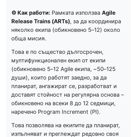
⚙️ Как работи:
Рамката използва
Agile
Release Trains (ARTs)
, за да координира
няколко екипа (обикновено 5–12) около
обща мисия.
Това е по същество дългосрочен,
мултифункционален екип от екипи
(обикновено 5–12 Agile екипа, ~50–125
души), които работят заедно, за да
планират, ангажират се, разработват и
доставят стойност на регулярна основа –
обикновено на всеки 8 до 12 седмици,
наречено Program Increment (PI).
Това позволява на екипите да планират,
изпълняват и преглеждат редовно своя