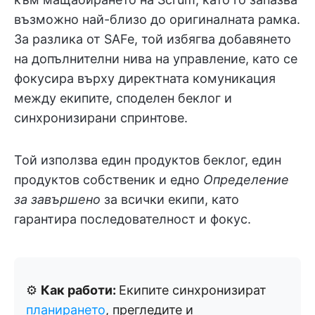
възможно най-близо до оригиналната рамка.
За разлика от SAFe, той избягва добавянето
на допълнителни нива на управление, като се
фокусира върху директната комуникация
между екипите, споделен беклог и
синхронизирани спринтове.
Той използва един продуктов беклог, един
продуктов собственик и едно
Определение
за завършено
за всички екипи, като
гарантира последователност и фокус.
⚙️
Как работи:
Екипите синхронизират
планирането
, прегледите и