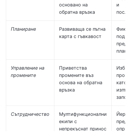
основано на
и
обратна връзка
после
Планиране
Развиваща се пътна
Фикси
карта с гъвкавост
подро
предв
плани
Управление на
Приветства
Избяг
промените
промените въз
проме
основа на обратна
като
връзка
изпъл
започ
Сътрудничество
Мултифункционални
Йерар
екипи с
предв
непрекъснат принос
опред