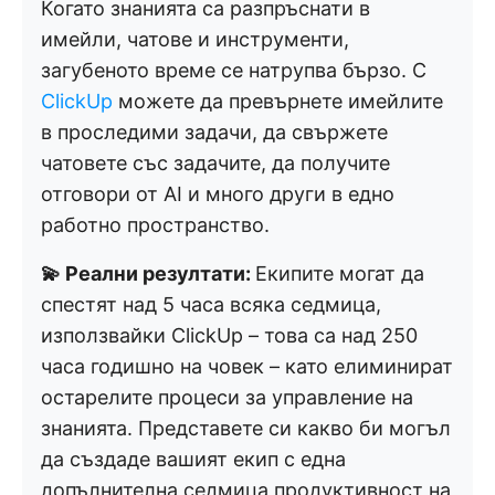
Когато знанията са разпръснати в
имейли, чатове и инструменти,
загубеното време се натрупва бързо. С
ClickUp
можете да превърнете имейлите
в проследими задачи, да свържете
чатовете със задачите, да получите
отговори от AI и много други в едно
работно пространство.
💫 Реални резултати:
Екипите могат да
спестят над 5 часа всяка седмица,
използвайки ClickUp – това са над 250
часа годишно на човек – като елиминират
остарелите процеси за управление на
знанията. Представете си какво би могъл
да създаде вашият екип с една
допълнителна седмица продуктивност на