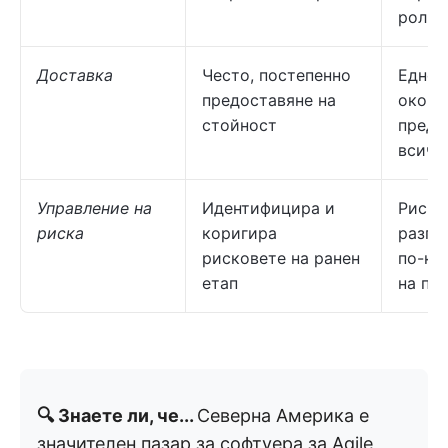
роли
Доставка
Често, постепенно
Едно
предоставяне на
оконч
стойност
преда
всичк
Управление на
Идентифицира и
Риско
риска
коригира
разгл
рисковете на ранен
по-къ
етап
на пр
🔍 Знаете ли, че...
Северна Америка е
значителен пазар за софтуера за Agile