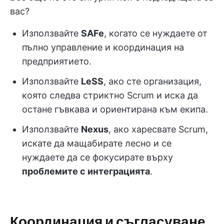
вас?
Използвайте
SAFe
, когато се нуждаете от
пълно управление и координация на
предприятието.
Използвайте
LeSS
, ако сте организация,
която следва стриктно Scrum и иска да
остане гъвкава и ориентирана към екипа.
Използвайте
Nexus
, ако харесвате Scrum,
искате да мащабирате лесно и се
нуждаете да се фокусирате върху
проблемите с интеграцията
.
Координация и съгласуване