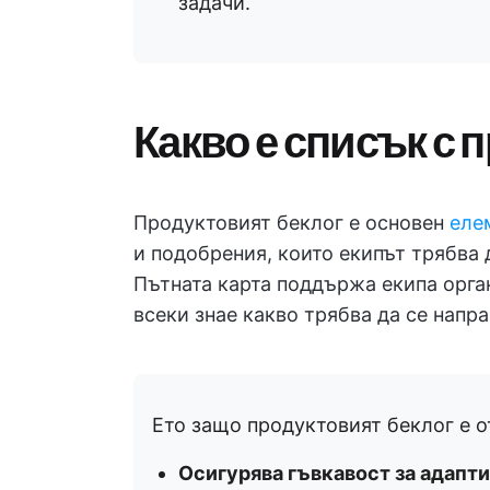
задачи.
Какво е списък с 
Продуктовият беклог е основен
еле
и подобрения, които екипът трябва 
Пътната карта поддържа екипа орган
всеки знае какво трябва да се напра
Ето защо продуктовият беклог е 
Осигурява гъвкавост за адапт