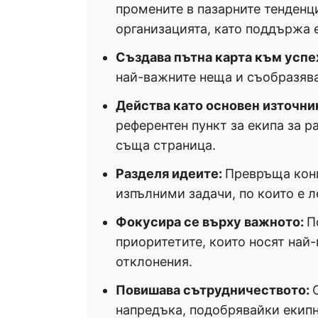
промените в пазарните тенденци
организацията, като поддържа е
Създава пътна карта към успе
най-важните неща и съобразява
Действа като основен източник
референтен пункт за екипа за р
съща страница.
Разделя идеите:
Превръща конц
изпълними задачи, по които е л
Фокусира се върху важното:
П
приоритетите, които носят най
отклонения.
Повишава сътрудничеството:
напредъка, подобрявайки екипн