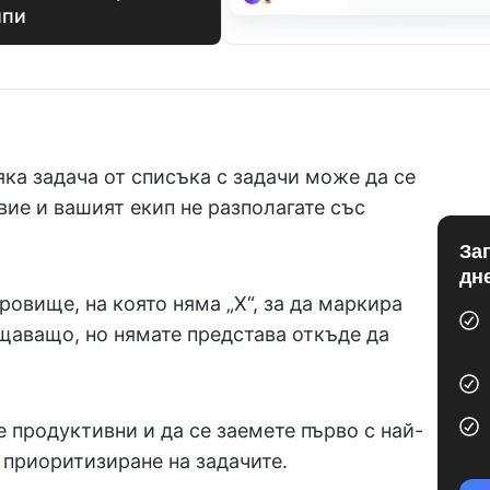
ипи
сяка задача от списъка с задачи може да се
вие и вашият екип не разполагате със
За
дн
кровище, на която няма „Х“, за да маркира
щаващо, но нямате представа откъде да
е продуктивни и да се заемете първо с най-
 приоритизиране на задачите.