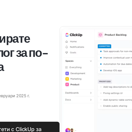
зирате
ог за по-
а
евруари 2025 г.
ти с ClickUp за