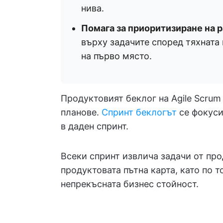
нива.
Помага за приоритизиране на 
върху задачите според тяхната 
на първо място.
Продуктовият беклог на Agile Scru
планове.
Спринт беклогът
се фокуси
в даден спринт.
Всеки спринт извлича задачи от про
продуктовата пътна карта, като по т
непрекъсната бизнес стойност.