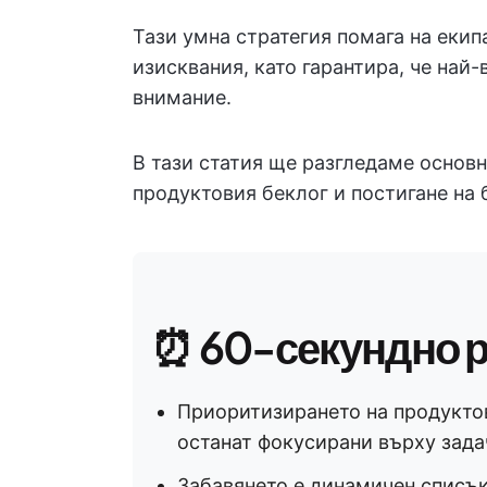
Тази умна стратегия помага на екип
изисквания, като гарантира, че най
внимание.
В тази статия ще разгледаме основн
продуктовия беклог и постигане на 
⏰ 60-секундно 
Приоритизирането на продуктов
останат фокусирани върху зада
Забавянето е динамичен списък