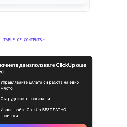
TABLE OF CONTENTS
почнете да използвате ClickUp още
ес
Управлявайте цялата си работа на едно
място
Сътрудничете с екипа си
Използвайте ClickUp БЕЗПЛАТНО –
завинаги