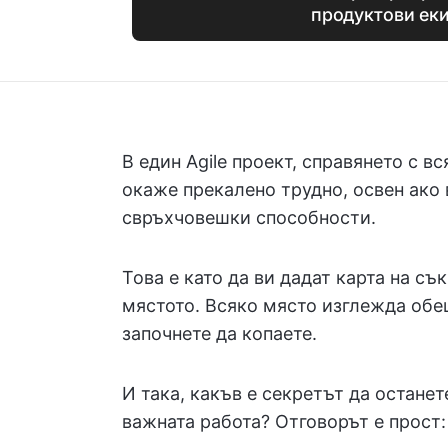
продуктови ек
В един Agile проект, справянето с в
окаже прекалено трудно, освен ако 
свръхчовешки способности.
Това е като да ви дадат карта на съ
мястото. Всяко място изглежда обе
започнете да копаете.
И така, какъв е секретът да останет
важната работа? Отговорът е прост: