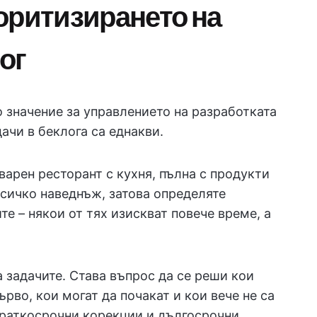
оритизирането на
ог
 значение за управлението на разработката
дачи в беклога са еднакви.
оварен ресторант с кухня, пълна с продукти
всичко наведнъж, затова определяте
те – някои от тях изискват повече време, а
 задачите. Става въпрос да се реши кои
рво, кои могат да почакат и кои вече не са
краткосрочни корекции и дългосрочни