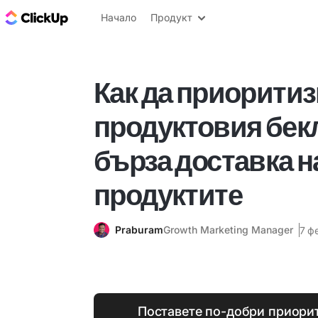
ClickUp блог
Начало
Продукт
Как да приорити
продуктовия бекл
бърза доставка н
продуктите
Praburam
Growth Marketing Manager
7 ф
Поставете по-добри приорите