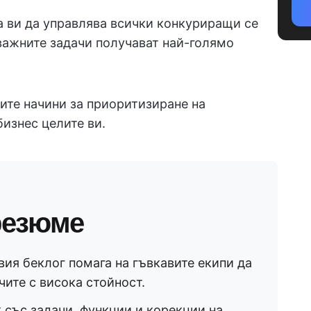
а ви да управлява всички конкуриращи се
-важните задачи получават най-голямо
ите начини за приоритизиране на
бизнес целите ви.
резюме
ия беклог помага на гъвкавите екипи да
чите с висока стойност.
 със задачи, функции и корекции на