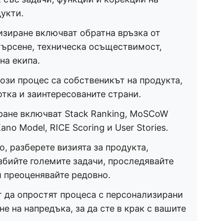
дукти.
изиране включват обратна връзка от
 търсене, техническа осъществимост,
на екипа.
ози процес са собственикът на продукта,
отка и заинтересованите страни.
ране включват Stack Ranking, MoSCoW
Kano Model, RICE Scoring и User Stories.
, разберете визията за продукта,
збийте големите задачи, проследявайте
и преоценявайте редовно.
 да опростят процеса с персонализирани
е на напредъка, за да сте в крак с вашите