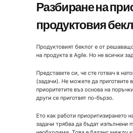
Разбиране на при
продуктовия бекл
Продуктовият беклог е от решаващо
на продукта в Agile. Но не всички за
Представете си, че сте готвач в нат
(задачи). Не можете да приготвите 
приоритетите въз основа на поръчки
други се приготвят по-бързо.
Ето как работи приоритизирането на
задачи трябва да бъдат изпълнени пъ
необходими. Това е баланс между 