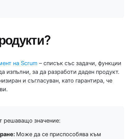
продукти?
мент на Scrum
– списък със задачи, функции
да изпълни, за да разработи даден продукт.
изиран и съгласуван, като гарантира, че
ви.
от решаващо значение:
иране:
Може да се приспособява към