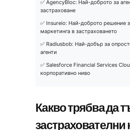
✅ AgencyBloc: Най-доброто за аге
застраховане
✅ Insureio: Най-доброто решение 
маркетинга в застраховането
✅ Radiusbob: Най-добър за опрост
агенти
✅ Salesforce Financial Services Cl
корпоративно ниво
Какво трябва да т
застрахователни