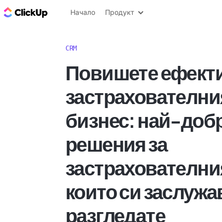
ClickUp блог
Начало
Продукт
CRM
Повишете ефекти
застрахователни
бизнес: най-доб
решения за
застрахователния
които си заслужа
разгледате