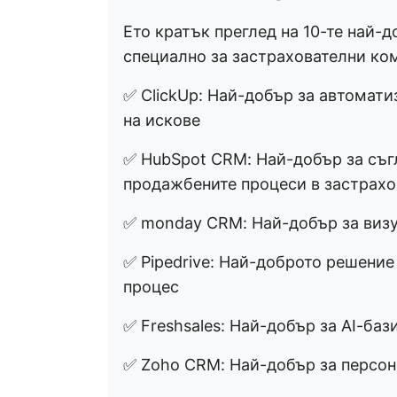
Ето кратък преглед на 10-те най-
специално за застрахователни ко
✅ ClickUp: Най-добър за автомати
на искове
✅ HubSpot CRM: Най-добър за съг
продажбените процеси в застрахо
✅ monday CRM: Най-добър за визу
✅ Pipedrive: Най-доброто решени
процес
✅ Freshsales: Най-добър за AI-ба
✅ Zoho CRM: Най-добър за персо