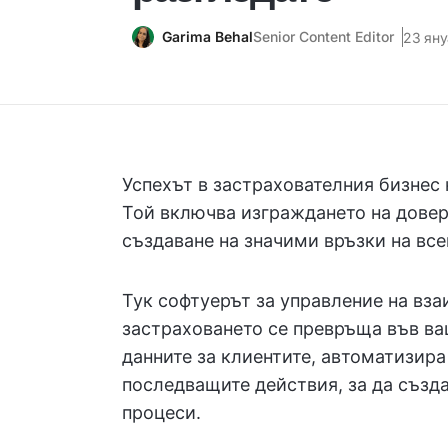
Garima Behal
Senior Content Editor
23 яну
Успехът в застрахователния бизнес 
Той включва изграждането на довер
създаване на значими връзки на все
Тук софтуерът за управление на вз
застраховането се превръща във в
данните за клиентите, автоматизир
последващите действия, за да създ
процеси.