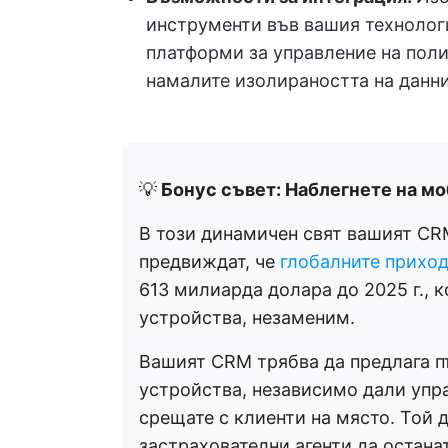
инструменти във вашия технологи
платформи за управление на поли
намалите изолираността на данни
💡
Бонус съвет: Наблегнете на м
В този динамичен свят вашият CRM
предвиждат, че
глобалните прихо
613 милиарда долара до 2025 г.,
устройства, незаменим.
Вашият CRM трябва да предлага 
устройства, независимо дали упра
срещате с клиенти на място. Той
застрахователни агенти да остана