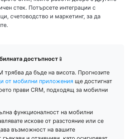
чен стек. Потърсете интеграции с
ци, счетоводство и маркетинг, за да
те.
обилната достъпност
📱
 трябва да бъде на висота. Прогнозите
ди от мобилни приложения
ще достигнат
 което прави CRM, подходящ за мобилни
пълна функционалност на мобилни
влявате искове от разстояние или се
 дава възможност на вашите
т гъвкави и отзивчиви, като осигуряват