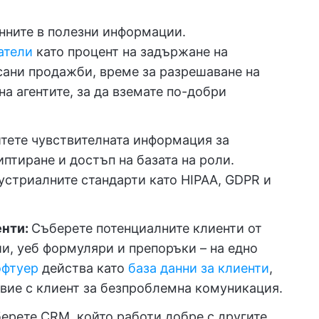
нните в полезни информации.
атели
като процент на задържане на
сани продажби, време за разрешаване на
а агентите, за да вземате по-добри
ете чувствителната информация за
птиране и достъп на базата на роли.
устриалните стандарти като HIPAA, GDPR и
енти:
Съберете потенциалните клиенти от
и, уеб формуляри и препоръки – на едно
офтуер
действа като
база данни за клиенти
,
вие с клиент за безпроблемна комуникация.
ерете CRM, който работи добре с другите