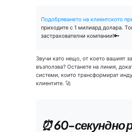
Подобряването на клиентското п
приходите с 1 милиард долара. То
застрахователни компании!🔑
Звучи като нещо, от което вашият з
възползва? Останете на линия, док
системи, които трансформират инду
клиентите. 🚀
⏰ 60-секундно 