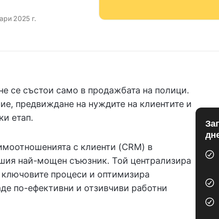
ари 2025 г.
не се състои само в продажбата на полици.
ие, предвиждане на нуждите на клиентите и
ки етап.
За
дн
аимоотношенията с клиенти (CRM) в
ашия най-мощен съюзник. Той централизира
а ключовите процеси и оптимизира
аде по-ефективни и отзивчиви работни