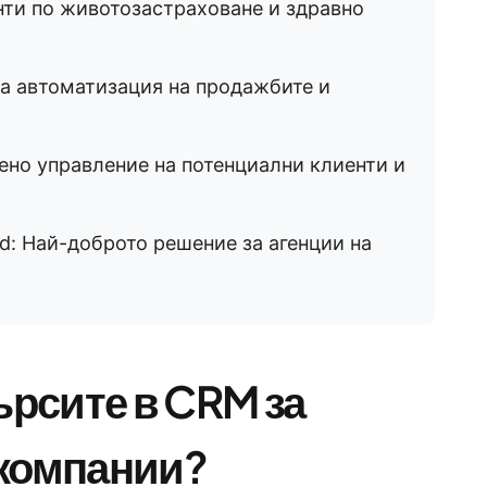
нти по животозастраховане и здравно
за автоматизация на продажбите и
ено управление на потенциални клиенти и
oud: Най-доброто решение за агенции на
ърсите в CRM за
 компании?