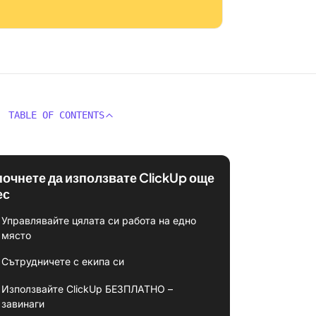
TABLE OF CONTENTS
почнете да използвате ClickUp още
ес
Управлявайте цялата си работа на едно
място
Сътрудничете с екипа си
Използвайте ClickUp БЕЗПЛАТНО –
завинаги