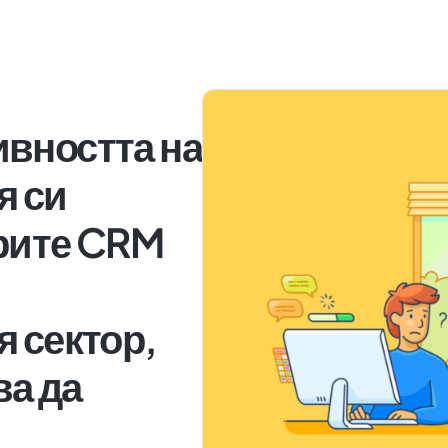
вността на
я си
рите CRM
 сектор,
ва да