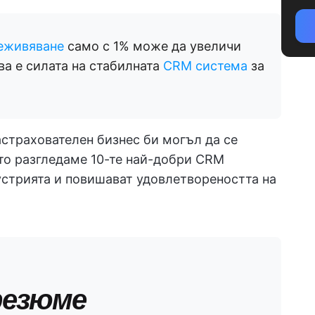
реживяване
само с 1% може да увеличи
ва е силата на стабилната
CRM система
за
астрахователен бизнес би могъл да се
ато разгледаме 10-те най-добри CRM
стрията и повишават удовлетвореността на
резюме