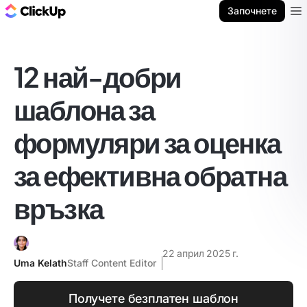
ClickUp блог
Започнете
Ope
12 най-добри
шаблона за
формуляри за оценка
за ефективна обратна
връзка
22 април 2025 г.
Uma Kelath
Staff Content Editor
Получете безплатен шаблон