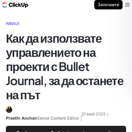
ClickUp блог
Започнете
Ope
MANAGE
Как да използвате
управлението на
проекти с Bullet
Journal, за да останете
на път
31 май 2025 г.
Preethi Anchan
Senior Content Editor