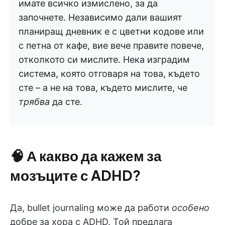
имате всичко измислено, за да
започнете. Независимо дали вашият
планиращ дневник е с цветни кодове или
с петна от кафе, вие вече правите повече,
отколкото си мислите. Нека изградим
система, която отговаря на това, където
сте – а не на това, където мислите, че
трябва
да сте.
🧠
А какво да кажем за
мозъците с ADHD?
Да, bullet journaling може да работи
особено
добре за хора с ADHD. Той предлага