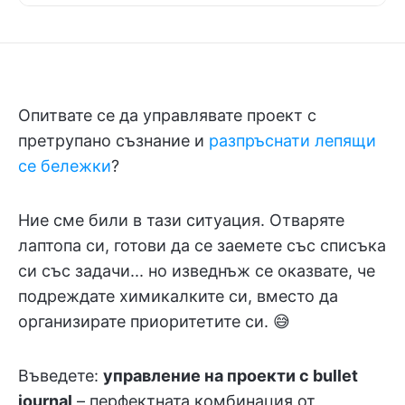
Опитвате се да управлявате проект с
претрупано съзнание и
разпръснати лепящи
се бележки
?
Ние сме били в тази ситуация. Отваряте
лаптопа си, готови да се заемете със списъка
си със задачи... но изведнъж се оказвате, че
подреждате химикалките си, вместо да
организирате приоритетите си. 😅
Въведете:
управление на проекти с bullet
journal
– перфектната комбинация от