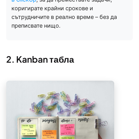
коригирате крайни срокове и
сътрудничите в реално време – без да
преписвате нищо.
2. Kanban табла