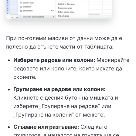
При по-големи масиви от данни може да е
полезно да сгънете части от таблицата:
Изберете редове или колони:
Маркирайте
редовете или колоните, които искате да
скриете.
Групиране на редове или колони:
Кликнете с десния бутон на мишката и
изберете „Групиране на редове“ или
„Групиране на колони“ от менюто.
Сгъване или разгъване:
След като
групирате, в началото на групата ще се