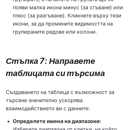
появи малка икона минус (за сгъване) или
плюс (за разгъване). Кликнете върху тези
икони, за да промените видимостта на
групираните редове или колони.
Стъпка 7: Направете
таблицата си търсима
Създаването на таблица с възможност за
търсене значително ускорява
взаимодействието ви с данните:
Определете имена на диапазони:
Изберете диапазона от клетки, на който