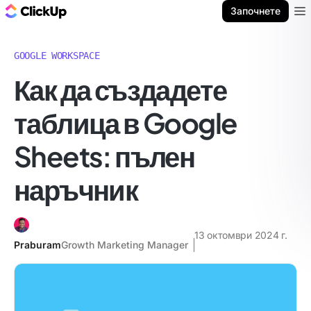
ClickUp блог
Започнете
Ope
GOOGLE WORKSPACE
Как да създадете
таблица в Google
Sheets: пълен
наръчник
13 октомври 2024 г.
Praburam
Growth Marketing Manager