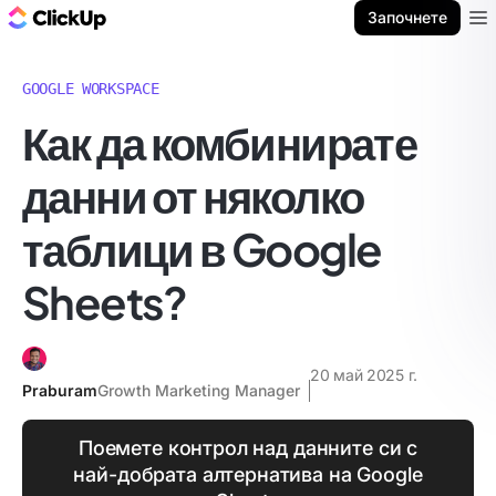
ClickUp блог
Започнете
Ope
GOOGLE WORKSPACE
Как да комбинирате
данни от няколко
таблици в Google
Sheets?
20 май 2025 г.
Praburam
Growth Marketing Manager
Поемете контрол над данните си с
най-добрата алтернатива на Google