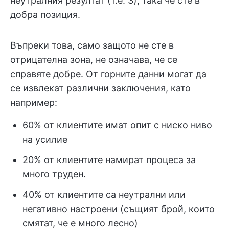
неутралния резултат (т.е. 3), така че сте в
добра позиция.
Въпреки това, само защото не сте в
отрицателна зона, не означава, че се
справяте добре. От горните данни могат да
се извлекат различни заключения, като
например:
60% от клиентите имат опит с ниско ниво
на усилие
20% от клиентите намират процеса за
много труден.
40% от клиентите са неутрални или
негативно настроени (същият брой, които
смятат, че е много лесно)