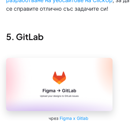
разработване на уебсайтове на ClickUp
, за да
се справите отлично със задачите си!
5. GitLab
чрез
Figma x Gitlab