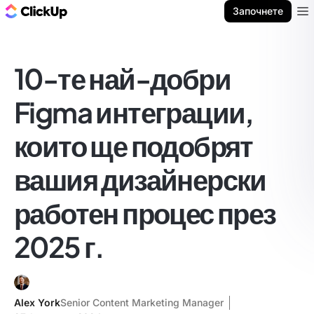
ClickUp блог
Започнете
Ope
10-те най-добри
Figma интеграции,
които ще подобрят
вашия дизайнерски
работен процес през
2025 г.
Alex York
Senior Content Marketing Manager