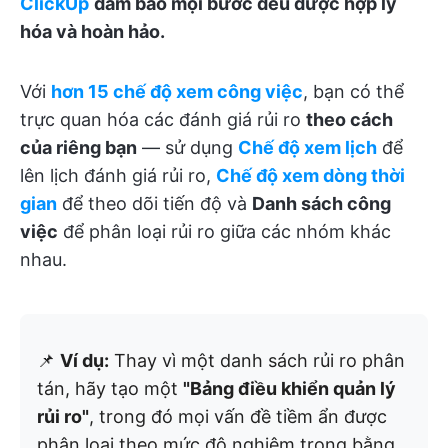
ClickUp
đảm bảo mọi bước đều được hợp lý
hóa và hoàn hảo.
Với
hơn 15 chế độ xem công việc
, bạn có thể
trực quan hóa các đánh giá rủi ro
theo cách
của riêng bạn
— sử dụng
Chế độ xem lịch
để
lên lịch đánh giá rủi ro,
Chế độ xem dòng thời
gian
để theo dõi tiến độ và
Danh sách công
việc
để phân loại rủi ro giữa các nhóm khác
nhau.
📌
Ví dụ:
Thay vì một danh sách rủi ro phân
tán, hãy tạo một
"Bảng điều khiển quản lý
rủi ro"
, trong đó mọi vấn đề tiềm ẩn được
phân loại theo mức độ nghiêm trọng bằng