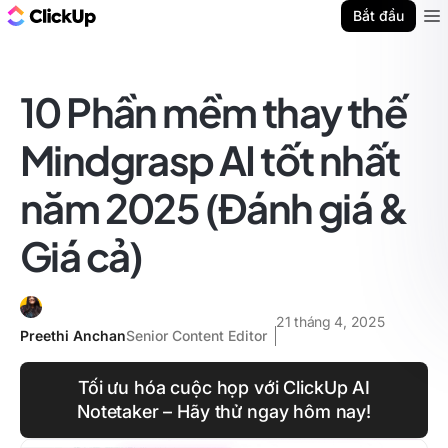
ClickUp Blog
Bắt đầu
Ope
10 Phần mềm thay thế
Mindgrasp AI tốt nhất
năm 2025 (Đánh giá &
Giá cả)
21 tháng 4, 2025
Preethi Anchan
Senior Content Editor
Tối ưu hóa cuộc họp với ClickUp AI
Notetaker – Hãy thử ngay hôm nay!