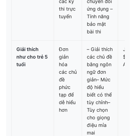
các kỳ
chuyển đổi
thi trực
ứng dụng –
tuyến
Tính năng
bảo mật
bài thi
Giải thích
Đơn
– Giải thích
Just 
như cho trẻ 5
giản
các chủ đề
$3.99
tuổi
hóa
bằng ngôn
All: 
các chủ
ngữ đơn
đề
giản– Mức
phức
độ hiểu
tạp để
biết có thể
dễ hiểu
tùy chỉnh–
hơn
Tùy chọn
cho giọng
điệu mỉa
mai