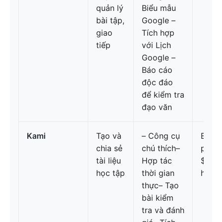
quản lý
Biểu mẫu
bài tập,
Google –
giao
Tích hợp
tiếp
với Lịch
Google –
Báo cáo
độc đáo
để kiểm tra
đạo văn
Kami
Tạo và
– Công cụ
Basic
chia sẻ
chú thích–
phíTe
tài liệu
Hợp tác
$99/n
học tập
thời gian
hệ để
thực– Tạo
bài kiểm
tra và đánh