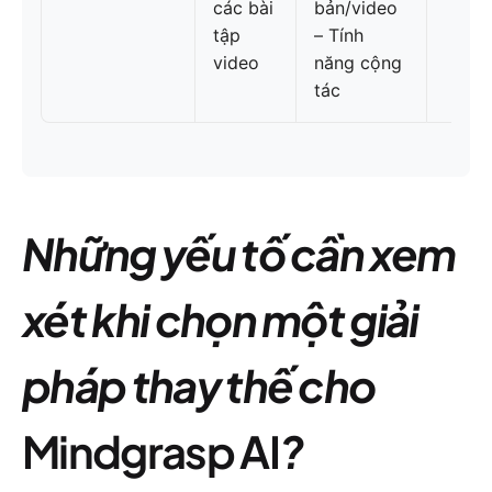
các bài
bản/video
tập
– Tính
video
năng cộng
tác
Những yếu tố cần xem
xét khi chọn một giải
pháp thay thế cho
Mindgrasp AI
?