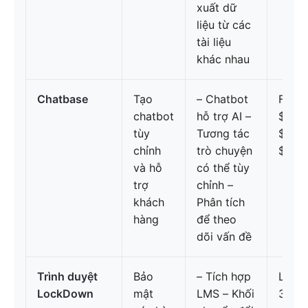
xuất dữ
liệu từ các
tài liệu
khác nhau
Chatbase
Tạo
– Chatbot
Free
chatbot
hỗ trợ AI –
$19/t
tùy
Tương tác
$99/t
chỉnh
trò chuyện
$399
và hỗ
có thể tùy
trợ
chỉnh –
khách
Phân tích
hàng
để theo
dõi vấn đề
Trình duyệt
Bảo
– Tích hợp
Liên 
LockDown
mật
LMS – Khối
3.7/5