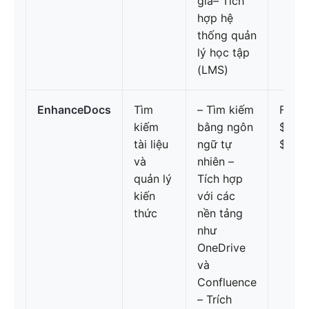
giá– Tích
hợp hệ
thống quản
lý học tập
(LMS)
EnhanceDocs
Tìm
– Tìm kiếm
FreeP
kiếm
bằng ngôn
$1.00
tài liệu
ngữ tự
$2.50
và
nhiên –
quản lý
Tích hợp
kiến
với các
thức
nền tảng
như
OneDrive
và
Confluence
– Trích