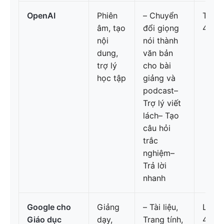
OpenAI
Phiên
– Chuyển
Trả t
âm, tạo
đổi giọng
4.7/5
nội
nói thành
dung,
văn bản
trợ lý
cho bài
học tập
giảng và
podcast–
Trợ lý viết
lách– Tạo
câu hỏi
trắc
nghiệm–
Trả lời
nhanh
Google cho
Giảng
– Tài liệu,
Liên 
Giáo dục
dạy,
Trang tính,
4.7/5