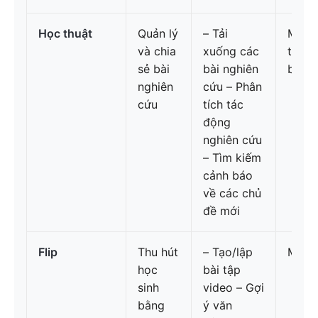
Học thuật
Quản lý
– Tải
Miễn 
và chia
xuống các
tổ ch
sẻ bài
bài nghiên
biết g
nghiên
cứu – Phân
cứu
tích tác
động
nghiên cứu
– Tìm kiếm
cảnh báo
về các chủ
đề mới
Flip
Thu hút
– Tạo/lập
Miễn 
học
bài tập
sinh
video – Gợi
bằng
ý văn