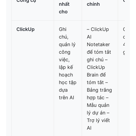
Công cụ
Giá c
nhất
chính
cho
ClickUp
Ghi
– ClickUp
Cần c
chú,
AI
cho C
quản lý
Notetaker
4,7/5
công
để tóm tắt
giá)
việc,
ghi chú –
lập kế
ClickUp
hoạch
Brain để
học tập
tóm tắt –
dựa
Bảng trắng
trên AI
hợp tác –
Mẫu quản
lý dự án –
Trợ lý viết
AI