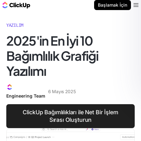
ClickUp Blog
Başlamak İçin
Ope
YAZILIM
2025'in En İyi 10
Bağımlılık Grafiği
Yazılımı
6 Mayıs 2025
Engineering Team
ClickUp Bağımlılıkları ile Net Bir İşlem
Sırası Oluşturun