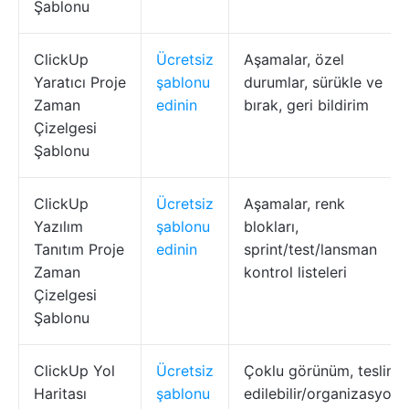
Şablonu
ClickUp
Ücretsiz
Aşamalar, özel
Yaratıcı Proje
şablonu
durumlar, sürükle ve
Zaman
edinin
bırak, geri bildirim
Çizelgesi
Şablonu
ClickUp
Ücretsiz
Aşamalar, renk
Yazılım
şablonu
blokları,
Tanıtım Proje
edinin
sprint/test/lansman
Zaman
kontrol listeleri
Çizelgesi
Şablonu
ClickUp Yol
Ücretsiz
Çoklu görünüm, teslim
Haritası
şablonu
edilebilir/organizasyon,