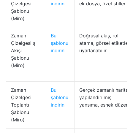
Çizelgesi
indirin
ek dosya, özel stiller
Şablonu
(Miro)
Zaman
Bu
Doğrusal akış, rol
Çizelgesi ş
şablonu
atama, görsel etiketler,
Akışı
indirin
uyarlanabilir
Şablonu
(Miro)
Zaman
Bu
Gerçek zamanlı harita,
Çizelgesi
şablonu
yapılandırılmış
Toplantı
indirin
yansıma, esnek düzen
Şablonu
(Miro)