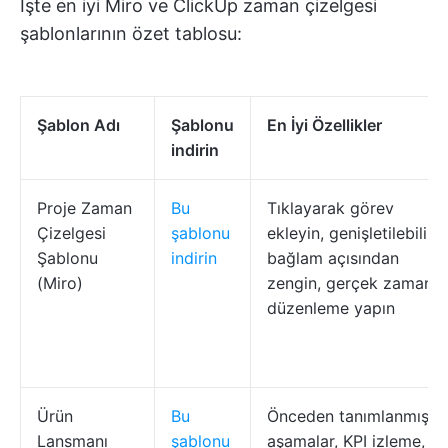
İşte en iyi Miro ve ClickUp zaman çizelgesi
şablonlarının özet tablosu:
Şablon Adı
Şablonu
En İyi Özellikler
indirin
Proje Zaman
Bu
Tıklayarak görev
Çizelgesi
şablonu
ekleyin, genişletilebilir,
Şablonu
indirin
bağlam açısından
(Miro)
zengin, gerçek zamanlı
düzenleme yapın
Ürün
Bu
Önceden tanımlanmış
Lansmanı
şablonu
aşamalar, KPI izleme,