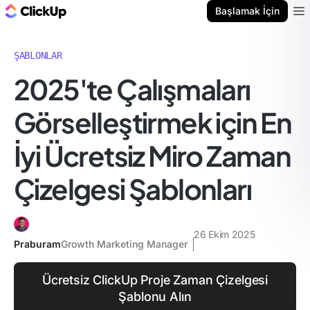
ClickUp Blog
Başlamak İçin
Ope
ŞABLONLAR
2025'te Çalışmaları
Görselleştirmek için En
İyi Ücretsiz Miro Zaman
Çizelgesi Şablonları
26 Ekim 2025
Praburam
Growth Marketing Manager
Ücretsiz ClickUp Proje Zaman Çizelgesi
Şablonu Alın