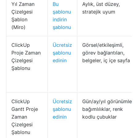
Yıl Zaman
Bu
Aylık, üst düzey,
Çizelgesi
şablonu
stratejik uyum
Şablon
indirin
(Miro)
şablonu
ClickUp
Ücretsiz
Görsel/etkileşimli,
Proje Zaman
şablonu
görev bağlantıları,
Çizelgesi
edinin
belgeler, iç içe sayfa
Şablonu
ClickUp
Ücretsiz
Gün/ay/yıl görünümleri,
Gantt Proje
şablonu
bağımlılıklar, renk
Zaman
edinin
kodlu çubuklar
Çizelgesi
Şablonu