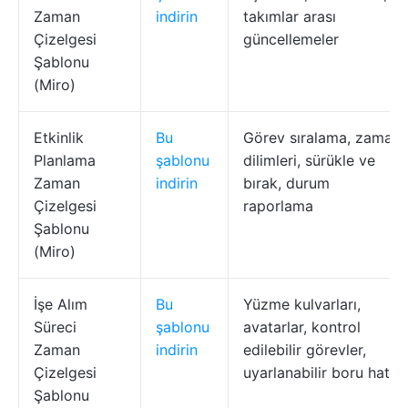
Zaman
indirin
takımlar arası
Çizelgesi
güncellemeler
Şablonu
(Miro)
Etkinlik
Bu
Görev sıralama, zaman
Planlama
şablonu
dilimleri, sürükle ve
Zaman
indirin
bırak, durum
Çizelgesi
raporlama
Şablonu
(Miro)
İşe Alım
Bu
Yüzme kulvarları,
Süreci
şablonu
avatarlar, kontrol
Zaman
indirin
edilebilir görevler,
Çizelgesi
uyarlanabilir boru hattı
Şablonu