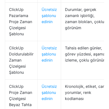
ClickUp
Ücretsiz
Durumlar, gerçek
Pazarlama
şablonu
zamanlı işbirliği,
Proje Zaman
edinin
zaman blokları, çoklu
Çizelgesi
görünüm
Şablonu
ClickUp
Ücretsiz
Tahsis edilen günler,
Doldurulabilir
şablonu
görev yüzdesi, aşama
Zaman
edinin
izleme, çoklu görünüm
Çizelgesi
Şablonu
ClickUp
Ücretsiz
Kronolojik, etiket, canlı
Proje Zaman
şablonu
yorumlar, renk
Çizelgesi
edinin
kodlaması
Beyaz Tahta