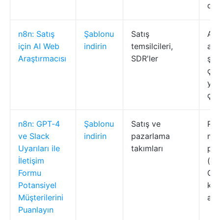
dol
n8n: Satış
Şablonu
Satış
AI 
için AI Web
indirin
temsilcileri,
ara
Araştırmacısı
SDR'ler
şirk
çık
yap
çık
n8n: GPT-4
Şablonu
Satış ve
Pot
ve Slack
indirin
pazarlama
müş
Uyarıları ile
takımları
pua
İletişim
(Sı
Formu
GPT
Potansiyel
kul
Müşterilerini
ayrı
Puanlayın