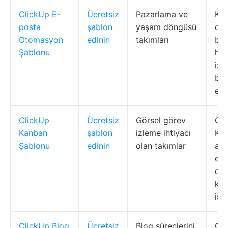
ClickUp E-
Ücretsiz
Pazarlama ve
Kam
posta
şablon
yaşam döngüsü
ot
Otomasyon
edinin
takımları
bağ
Şablonu
har
izle
bel
ent
ClickUp
Ücretsiz
Görsel görev
Özel
Kanban
şablon
izleme ihtiyacı
Kan
Şablonu
edinin
olan takımlar
alt
eti
ot
kur
işbi
ClickUp Blog
Ücretsiz
Blog süreçlerini
Ço