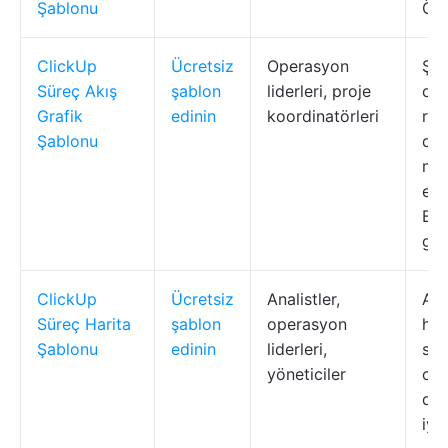
Şablonu
Öze
ClickUp
Ücretsiz
Operasyon
Ş A
Süreç Akış
şablon
liderleri, proje
ola
Grafik
edinin
koordinatörleri
rol
Şablonu
düz
nok
ent
Bey
gün
ClickUp
Ücretsiz
Analistler,
Adı
Süreç Harita
şablon
operasyon
har
Şablonu
edinin
liderleri,
sah
yöneticiler
oto
des
iyi