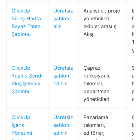
ClickUp
Ücretsiz
Analistler, proje
Etk
Süreç Harita
şablon
yöneticileri,
har
Beyaz Tahta
alın
ekipler arası ş
ata
Şablonu
Akışı
bağ
Tah
gö
ClickUp
Ücretsiz
Çapraz
Swi
Yüzme Şeridi
şablon
fonksiyonlu
ata
Akış Şeması
edinin
takımlar,
hes
Şablonu
departman
gör
yöneticileri
canl
ClickUp
Ücretsiz
Pazarlama
Çok
İçerik
şablon
takımları,
izl
Yönetimi
edinin
editörler,
yön