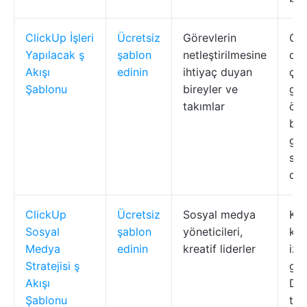
ClickUp İşleri
Ücretsiz
Görevlerin
GTD
Yapılacak ş
şablon
netleştirilmesine
düz
Akışı
edinin
ihtiyaç duyan
çab
Şablonu
bireyler ve
gö
takımlar
önc
bir
gör
sun
dep
ClickUp
Ücretsiz
Sosyal medya
Kan
Sosyal
şablon
yöneticileri,
kam
Medya
edinin
kreatif liderler
izl
Stratejisi ş
gör
Akışı
Dur
Şablonu
tak