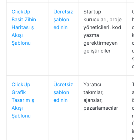
ClickUp
Ücretsiz
Startup
Gör
Basit Zihin
şablon
kurucuları, proje
har
Haritası ş
edinin
yöneticileri, kod
dara
Akışı
yazma
kat
Şablonu
gerektirmeyen
dü
geliştiriciler
dön
sür
dü
ClickUp
Ücretsiz
Yaratıcı
Tas
Grafik
şablon
takımlar,
aşa
Tasarım ş
edinin
ajanslar,
öze
Akışı
pazarlamacılar
dos
Şablonu
mer
Öze
inc
bağ