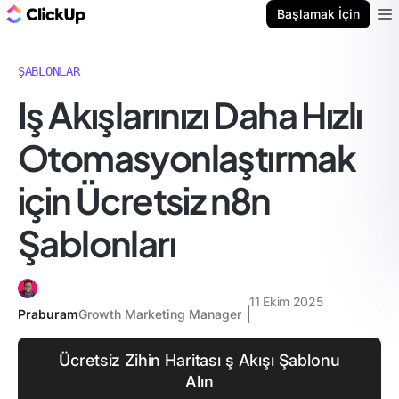
ClickUp Blog
Başlamak İçin
Ope
ŞABLONLAR
Iş Akışlarınızı Daha Hızlı
Otomasyonlaştırmak
için Ücretsiz n8n
Şablonları
11 Ekim 2025
Praburam
Growth Marketing Manager
Ücretsiz Zihin Haritası ş Akışı Şablonu
Alın