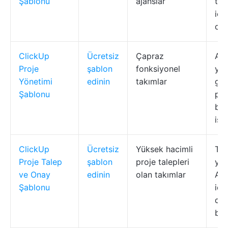
Şablonu
ajanslar
tar
içi
oto
ClickUp
Ücretsiz
Çapraz
Aşa
Proje
şablon
fonksiyonel
yap
Yönetimi
edinin
takımlar
gös
Şablonu
pan
bağ
iş 
ClickUp
Ücretsiz
Yüksek hacimli
Tal
Proje Talep
şablon
proje talepleri
yak
ve Onay
edinin
olan takımlar
Akı
Şablonu
içi
doğ
bağ