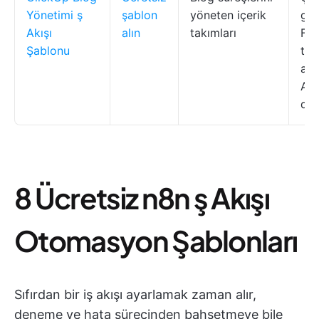
Yönetimi ş
şablon
yöneten içerik
gör
Akışı
alın
takımları
For
Şablonu
tal
aya
Ala
den
8 Ücretsiz n8n ş Akışı
Otomasyon Şablonları
Sıfırdan bir iş akışı ayarlamak zaman alır,
deneme ve hata sürecinden bahsetmeye bile