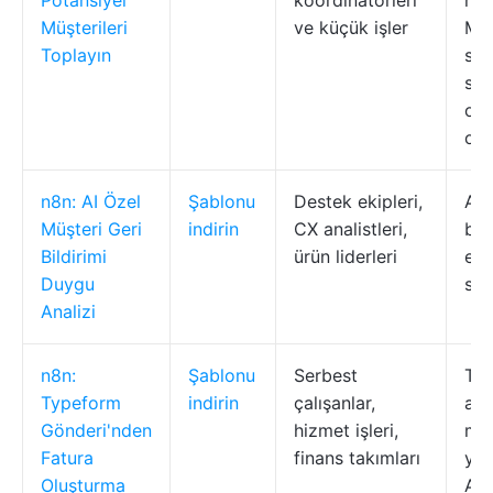
Potansiyel
koordinatörleri
müş
Müşterileri
ve küçük işler
Mai
Toplayın
sen
sağ
olu
ot
n8n: AI Özel
Şablonu
Destek ekipleri,
AI 
Müşteri Geri
indirin
CX analistleri,
bil
Bildirimi
ürün liderleri
ede
Duygu
sını
Analizi
n8n:
Şablonu
Serbest
Ty
Typeform
indirin
çalışanlar,
ara
Gönderi'nden
hizmet işleri,
müş
Fatura
finans takımları
yak
Oluşturma
API