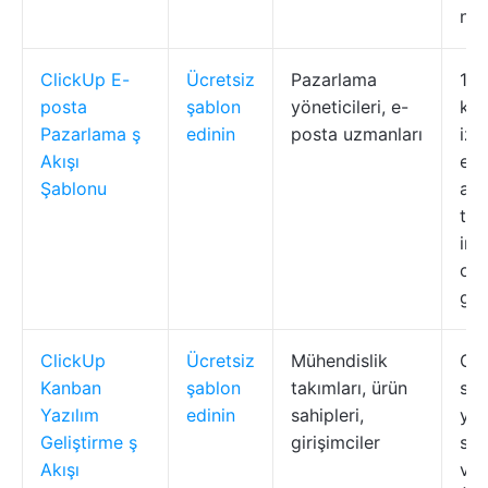
net
ClickUp E-
Ücretsiz
Pazarlama
12 
posta
şablon
yöneticileri, e-
kam
Pazarlama ş
edinin
posta uzmanları
izl
Akışı
ent
Şablonu
akı
tek
inc
ot
ger
ClickUp
Ücretsiz
Mühendislik
Gör
Kanban
şablon
takımları, ürün
süt
Yazılım
edinin
sahipleri,
yön
Geliştirme ş
girişimciler
sın
Akışı
ve 