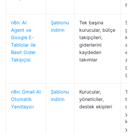
fat
n8n: AI
Şablonu
Tek başına
Soh
Agent ve
indirin
kurucular, bütçe
gid
Google E-
takipçileri,
kay
Tablolar ile
giderlerini
ayr
Basit Gider
kaydeden
etm
Takipçisi
takımlar
zek
ger
gid
n8n: Gmail AI
Şablonu
Kurucular,
Tas
Otomatik
indirin
yöneticiler,
tar
Yanıtlayıcı
destek ekipleri
olu
yan
kull
yan