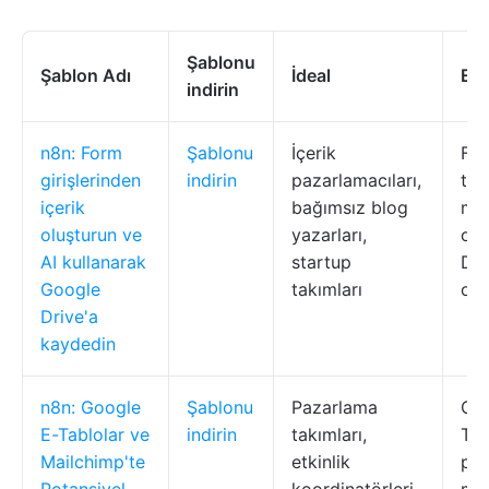
Şablonu
Şablon Adı
İdeal
En 
indirin
n8n: Form
Şablonu
İçerik
For
girişlerinden
indirin
pazarlamacıları,
top
içerik
bağımsız blog
mak
oluşturun ve
yazarları,
olu
AI kullanarak
startup
Dri
Google
takımları
ola
Drive'a
kaydedin
n8n: Google
Şablonu
Pazarlama
Goo
E-Tablolar ve
indirin
takımları,
Tab
Mailchimp'te
etkinlik
pot