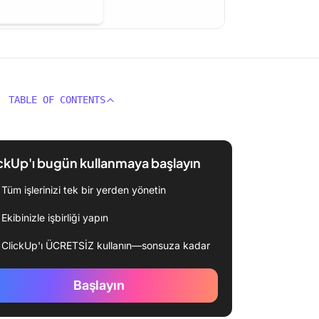
TABLE OF CONTENTS
ckUp'ı bugün kullanmaya başlayın
Tüm işlerinizi tek bir yerden yönetin
Ekibinizle işbirliği yapın
ClickUp'ı ÜCRETSİZ kullanın—sonsuza kadar
Başlayın