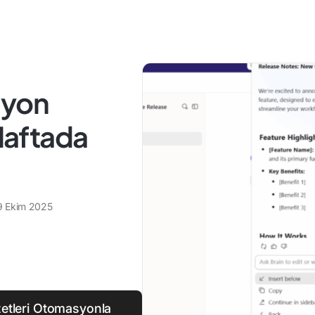
syon
aftada
9 Ekim 2025
Özetleri Otomasyonla