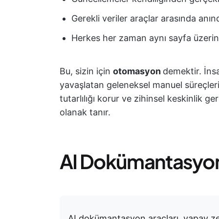
Gerekli veriler araçlar arasında an
Herkes her zaman aynı sayfa üzeri
Bu, sizin için
otomasyon
demektir. İnsa
yavaşlatan geleneksel manuel süreçlerin
tutarlılığı korur ve zihinsel keskinlik ge
olanak tanır.
AI Dokümantasyon 
AI dokümantasyon araçları, yapay zek