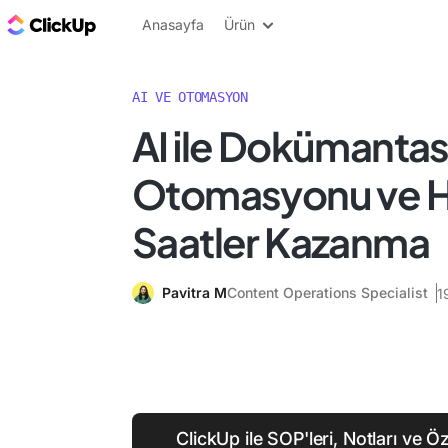
ClickUp Blog
Anasayfa
Ürün
AI VE OTOMASYON
AI ile Dokümanta
Otomasyonu ve H
Saatler Kazanma
Pavitra M
Content Operations Specialist
1
ClickUp ile SOP'leri, Notları ve 