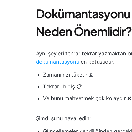
Dokümantasyonu 
Neden Önemlidir?
Aynı şeyleri tekrar tekrar yazmaktan b
dokümantasyonu
en kötüsüdür.
Zamanınızı tüketir ⏳
Tekrarlı bir iş 📋
Ve bunu mahvetmek çok kolaydır ❌
Şimdi şunu hayal edin:
Güncellemeler kendiliğinden gerçekl