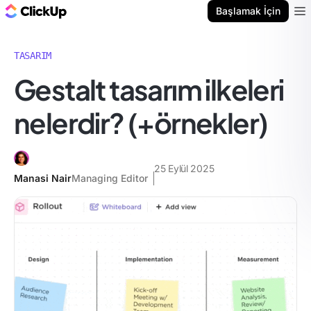
ClickUp Blog
Başlamak İçin
Ope
TASARIM
Gestalt tasarım ilkeleri
nelerdir? (+örnekler)
25 Eylül 2025
Manasi Nair
Managing Editor