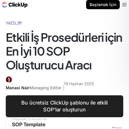
ClickUp Blog
Başlamak İçin
Ope
YAZILIM
Etkili İş Prosedürleri için
En İyi 10 SOP
Oluşturucu Aracı
19 Haziran 2025
Manasi Nair
Managing Editor
Bu ücretsiz ClickUp şablonu ile etkili
SOP'lar oluşturun