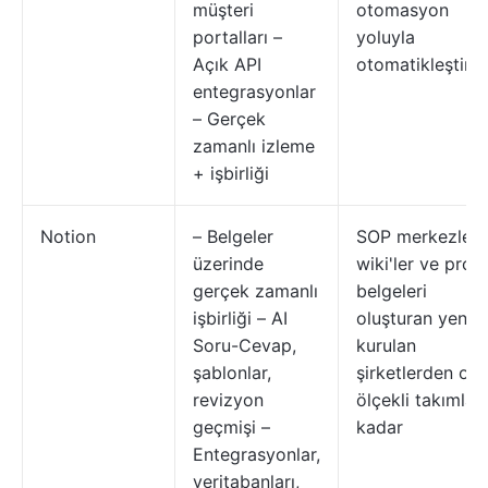
müşteri
otomasyon
portalları –
yoluyla
Açık API
otomatikleştiriy
entegrasyonlar
– Gerçek
zamanlı izleme
+ işbirliği
Notion
– Belgeler
SOP merkezleri,
üzerinde
wiki'ler ve proje
gerçek zamanlı
belgeleri
işbirliği – AI
oluşturan yeni
Soru-Cevap,
kurulan
şablonlar,
şirketlerden ort
revizyon
ölçekli takımlar
geçmişi –
kadar
Entegrasyonlar,
veritabanları,