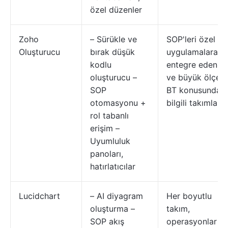
özel düzenler
Zoho
– Sürükle ve
SOP'leri özel
Oluşturucu
bırak düşük
uygulamalara
kodlu
entegre eden or
oluşturucu –
ve büyük ölçekli
SOP
BT konusunda
otomasyonu +
bilgili takımlar
rol tabanlı
erişim –
Uyumluluk
panoları,
hatırlatıcılar
Lucidchart
– AI diyagram
Her boyutlu
oluşturma –
takım,
SOP akış
operasyonlar