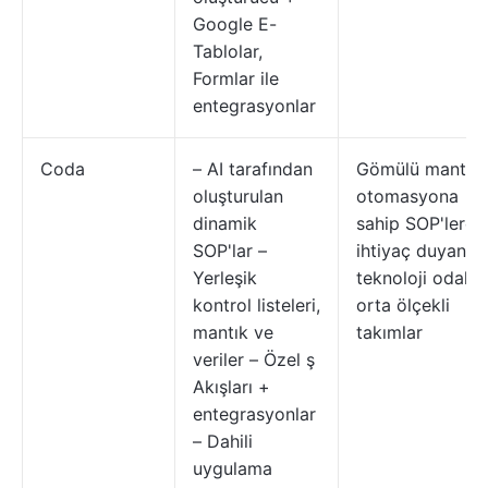
Google E-
Tablolar,
Formlar ile
entegrasyonlar
Coda
– AI tarafından
Gömülü mantık 
oluşturulan
otomasyona
dinamik
sahip SOP'lere
SOP'lar –
ihtiyaç duyan,
Yerleşik
teknoloji odaklı
kontrol listeleri,
orta ölçekli
mantık ve
takımlar
veriler – Özel ş
Akışları +
entegrasyonlar
– Dahili
uygulama