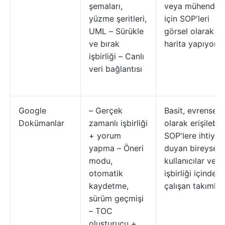
şemaları,
veya mühendisl
yüzme şeritleri,
için SOP'leri
UML – Sürükle
görsel olarak
ve bırak
harita yapıyor.
işbirliği – Canlı
veri bağlantısı
Google
– Gerçek
Basit, evrensel
Dokümanlar
zamanlı işbirliği
olarak erişilebili
+ yorum
SOP'lere ihtiyaç
yapma – Öneri
duyan bireysel
modu,
kullanıcılar ve
otomatik
işbirliği içinde
kaydetme,
çalışan takımlar
sürüm geçmişi
– TOC
oluşturucu +