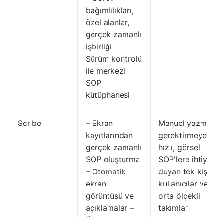
bağımlılıkları,
özel alanlar,
gerçek zamanlı
işbirliği –
Sürüm kontrolü
ile merkezi
SOP
kütüphanesi
Scribe
– Ekran
Manuel yazma
kayıtlarından
gerektirmeyen
gerçek zamanlı
hızlı, görsel
SOP oluşturma
SOP'lere ihtiyaç
– Otomatik
duyan tek kişili
ekran
kullanıcılar ve
görüntüsü ve
orta ölçekli
açıklamalar –
takımlar