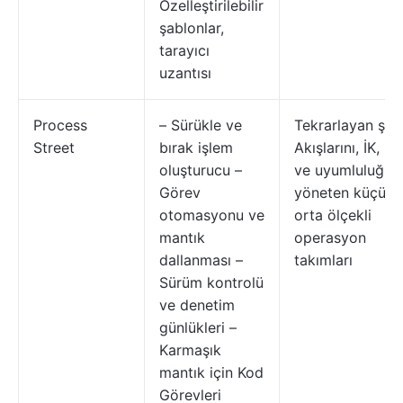
Özelleştirilebilir
şablonlar,
tarayıcı
uzantısı
Process
– Sürükle ve
Tekrarlayan ş
Street
bırak işlem
Akışlarını, İK, BT
oluşturucu –
ve uyumluluğu
Görev
yöneten küçük 
otomasyonu ve
orta ölçekli
mantık
operasyon
dallanması –
takımları
Sürüm kontrolü
ve denetim
günlükleri –
Karmaşık
mantık için Kod
Görevleri