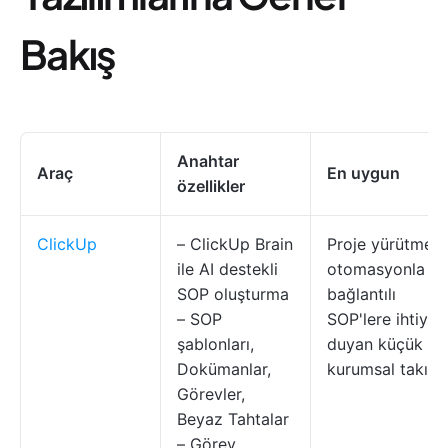
Bakış
Anahtar
Araç
En uygun
özellikler
ClickUp
– ClickUp Brain
Proje yürütme v
ile AI destekli
otomasyonla
SOP oluşturma
bağlantılı
– SOP
SOP'lere ihtiyaç
şablonları,
duyan küçük ve
Dokümanlar,
kurumsal takıml
Görevler,
Beyaz Tahtalar
– Görev