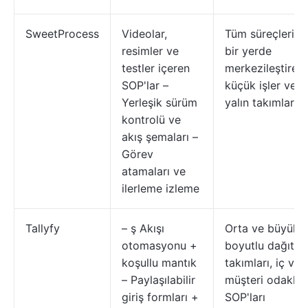
SweetProcess
Videolar,
Tüm süreçleri t
resimler ve
bir yerde
testler içeren
merkezileştiren
SOP'lar –
küçük işler ve
Yerleşik sürüm
yalın takımlar
kontrolü ve
akış şemaları –
Görev
atamaları ve
ilerleme izleme
Tallyfy
– ş Akışı
Orta ve büyük
otomasyonu +
boyutlu dağıtım
koşullu mantık
takımları, iç ve
– Paylaşılabilir
müşteri odaklı
giriş formları +
SOP'ları