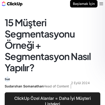
ClickUp Blog
Başlamak İçin
Ope
15 Müşteri
Segmentasyonu
Örneği +
Segmentasyon Nasıl
Yapılır?
2 Eylül 2024
Sudarshan Somanathan
Head of Content
ClickUp Özel Alanlar = Daha İyi Müşteri
Listeleri