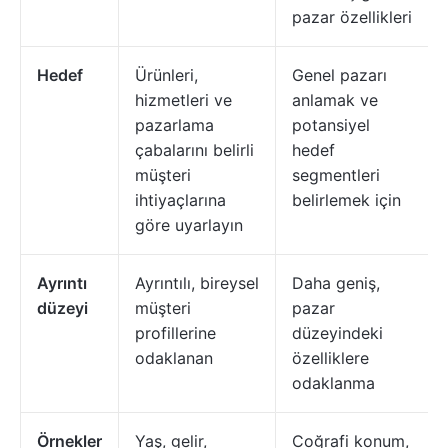
pazar özellikleri
Hedef
Ürünleri,
Genel pazarı
hizmetleri ve
anlamak ve
pazarlama
potansiyel
çabalarını belirli
hedef
müşteri
segmentleri
ihtiyaçlarına
belirlemek için
göre uyarlayın
Ayrıntı
Ayrıntılı, bireysel
Daha geniş,
düzeyi
müşteri
pazar
profillerine
düzeyindeki
odaklanan
özelliklere
odaklanma
Örnekler
Yaş, gelir,
Coğrafi konum,