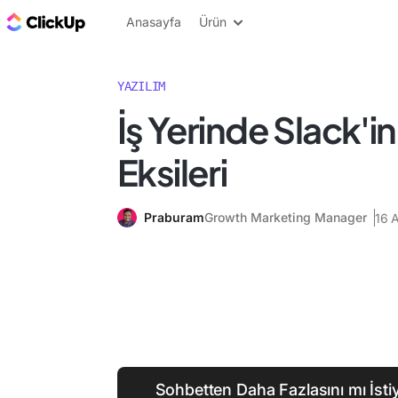
ClickUp Blog
Anasayfa
Ürün
YAZILIM
İş Yerinde Slack'in 
Eksileri
Praburam
Growth Marketing Manager
16 
Sohbetten Daha Fazlasını mı İsti