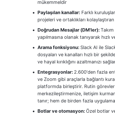
mükemmeldir
Paylaşılan kanallar:
Farklı kuruluşlar
projeleri ve ortaklıkları kolaylaştıran
Doğrudan Mesajlar (DM'ler):
Takım 
yapılmasına olanak tanıyarak hızlı v
Arama fonksiyonu:
Slack AI ile Sla
dosyaları ve kanalları hızlı bir şek
ve hayal kırıklığını azaltmanızı sağla
Entegrasyonlar:
2.600'den fazla en
ve Zoom gibi araçlarla bağlantı kurara
platformda birleştirir. Rutin görevl
merkezileştirmenize, iletişim kurma
tanır; hem de birden fazla uygulam
Botlar ve otomasyon:
Özel botlar v