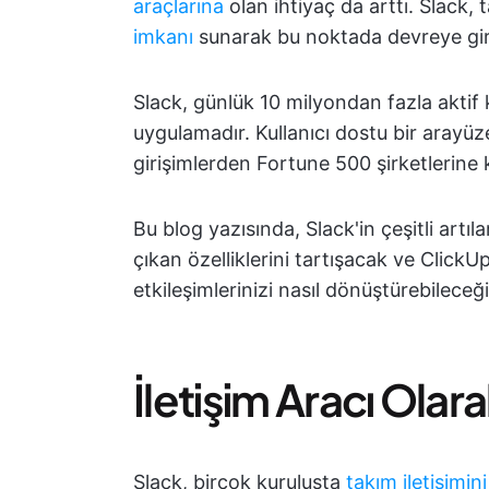
araçlarına
olan ihtiyaç da arttı. Slack,
imkanı
sunarak bu noktada devreye gir
Slack, günlük 10 milyondan fazla aktif 
uygulamadır. Kullanıcı dostu bir arayüze
girişimlerden Fortune 500 şirketlerine
Bu blog yazısında, Slack'in çeşitli artı
çıkan özelliklerini tartışacak ve Click
etkileşimlerinizi nasıl dönüştürebileceğ
İletişim Aracı Olar
Slack, birçok kuruluşta
takım iletişimini