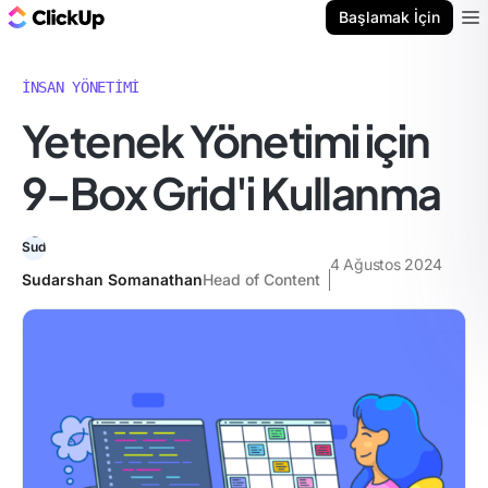
ClickUp Blog
Başlamak İçin
Ope
İNSAN YÖNETIMI
Yetenek Yönetimi için
9-Box Grid'i Kullanma
4 Ağustos 2024
Sudarshan Somanathan
Head of Content