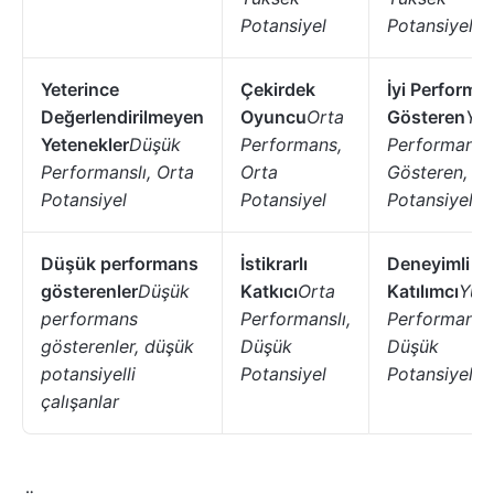
Potansiyel
Potansiyelli
Yeterince
Çekirdek
İyi Performa
Değerlendirilmeyen
Oyuncu
Orta
Gösteren
Yü
Yetenekler
Düşük
Performans,
Performans
Performanslı, Orta
Orta
Gösteren, Or
Potansiyel
Potansiyel
Potansiyel
Düşük performans
İstikrarlı
Deneyimli
gösterenler
Düşük
Katkıcı
Orta
Katılımcı
Yük
performans
Performanslı,
Performanslı
gösterenler, düşük
Düşük
Düşük
potansiyelli
Potansiyel
Potansiyelli
çalışanlar