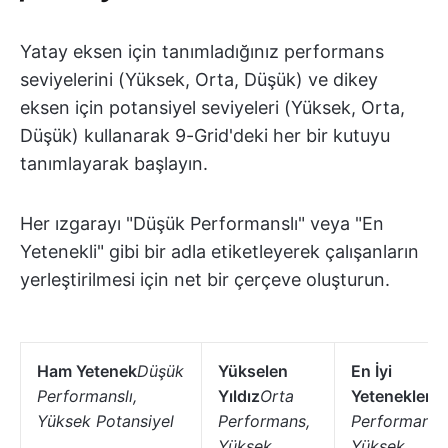
Yatay eksen için tanımladığınız performans
seviyelerini (Yüksek, Orta, Düşük) ve dikey
eksen için potansiyel seviyeleri (Yüksek, Orta,
Düşük) kullanarak 9-Grid'deki her bir kutuyu
tanımlayarak başlayın.
Her ızgarayı "Düşük Performanslı" veya "En
Yetenekli" gibi bir adla etiketleyerek çalışanların
yerleştirilmesi için net bir çerçeve oluşturun.
Ham Yetenek
Düşük
Yükselen
En İyi
Performanslı,
Yıldız
Orta
Yetenekler
Y
Yüksek Potansiyel
Performans,
Performanslı
Yüksek
Yüksek