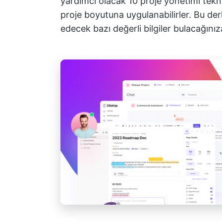
yardımcı olacak 10 proje yönetimi tekn
proje boyutuna uygulanabilirler. Bu de
edecek bazı değerli bilgiler bulacağınız