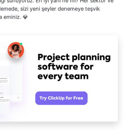
iği sunuyoruz. En iyi yanı ne mi? Her sektör ve
rlemede, sizi yeni şeyler denemeye teşvik
a eminiz. 💎