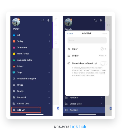
ผ่านทาง
TickTick