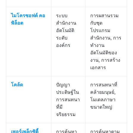
ไมโครซอฟต์ คอ
ระบบ
การผสานรวม
พิล็อต
สำนักงาน
กับชุด
อัตโนมัติ
โปรแกรม
ระดับ
สำนักงาน, การ
องค์กร
ทำงาน
อัตโนมัติของ
งาน, การสร้าง
เอกสาร
โคล้ด
ปัญญา
การสนทนาที่
ประดิษฐ์ใน
คล้ายมนุษย์,
การสนทนา
โมเดลภาษา
ที่มี
ขนาดใหญ่
จริยธรรม
เพอร์เพล็กซิตี้
การค้นหา
การค้นหาตาม