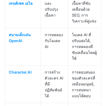
เทนต์เชค เอไอ
และ
เนื้อหาที่ขับ
ปรับปรุง
เคลื่อนด้วย
เนื้อหา
SEO, การ
วิเคราะห์คู่แข่ง
สนามเด็กเล่น
การทดลอง
โมเดล AI ที่
OpenAI
กับโมเดล
ปรับแต่งได้,
AI
การทดลองที่
ขับเคลื่อนโดยผู้
ใช้
Character.AI
การสร้าง
การตอบสนอง
ตัวละคร AI
ของตัวละครที่
ที่มี
เหมือนมนุษย์,
ปฏิสัมพันธ์
การสนทนา
ได้
แบบโต้ตอบ