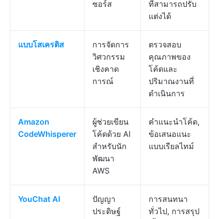
ซอร์ส
ที่สามารถปรับ
แต่งได้
แบบโสเครติส
การจัดการ
ตรวจสอบ
วิศวกรรม
คุณภาพของ
เชิงคาด
โค้ดและ
การณ์
ปริมาณงานที่
ดำเนินการ
Amazon
ผู้ช่วยเขียน
คำแนะนำโค้ด,
CodeWhisperer
โค้ดด้วย AI
ข้อเสนอแนะ
สำหรับนัก
แบบเรียลไทม์
พัฒนา
AWS
YouChat AI
ปัญญา
การสนทนา
ประดิษฐ์
ทั่วไป, การสรุป