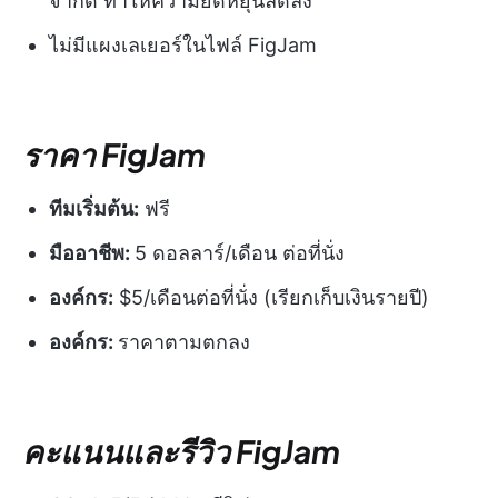
จำกัด ทำให้ความยืดหยุ่นลดลง
ไม่มีแผงเลเยอร์ในไฟล์ FigJam
ราคา FigJam
ทีมเริ่มต้น:
ฟรี
มืออาชีพ:
5 ดอลลาร์/เดือน ต่อที่นั่ง
องค์กร:
$5/เดือนต่อที่นั่ง (เรียกเก็บเงินรายปี)
องค์กร:
ราคาตามตกลง
คะแนนและรีวิว FigJam