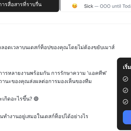
รสื่อสารที่ราบรื่น
่ตลอดเวลาบนเดสก์ท็อปของคุณโดยไม่ต้องขยับเมาส์
เริ
ัดการหลายงานพร้อมกัน การรักษาความ 'แอคทีฟ'
กสถานะของคุณส่งผลต่อการมองเห็นของทีม
เกิดอะไรขึ้น? 🟢
ณทำงานอยู่เสมอในเดสก์ท็อปได้อย่างไร