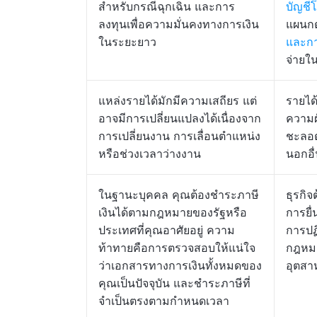
สำหรับกรณีฉุกเฉิน และการ
บัญชี
ลงทุนเพื่อความมั่นคงทางการเงิน
แผนกต
ในระยะยาว
และก
จ่ายใน
แหล่งรายได้มักมีความเสถียร แต่
รายได
อาจมีการเปลี่ยนแปลงได้เนื่องจาก
ความผ
การเปลี่ยนงาน การเลื่อนตำแหน่ง
ชะลอต
หรือช่วงเวลาว่างงาน
นอกอื
ในฐานะบุคคล คุณต้องชำระภาษี
ธุรกิจ
เงินได้ตามกฎหมายของรัฐหรือ
การยื
ประเทศที่คุณอาศัยอยู่ ความ
การปฏ
ท้าทายคือการตรวจสอบให้แน่ใจ
กฎหมา
ว่าเอกสารทางการเงินทั้งหมดของ
อุตส
คุณเป็นปัจจุบัน และชำระภาษีที่
จำเป็นตรงตามกำหนดเวลา