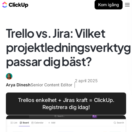
ClickUp-bloggen
Kom igång
Ope
Trello vs. Jira: Vilket
projektledningsverktyg
passar dig bäst?
2 april 2025
Arya Dinesh
Senior Content Editor
Trellos enkelhet + Jiras kraft = ClickUp.
Registrera dig idag!