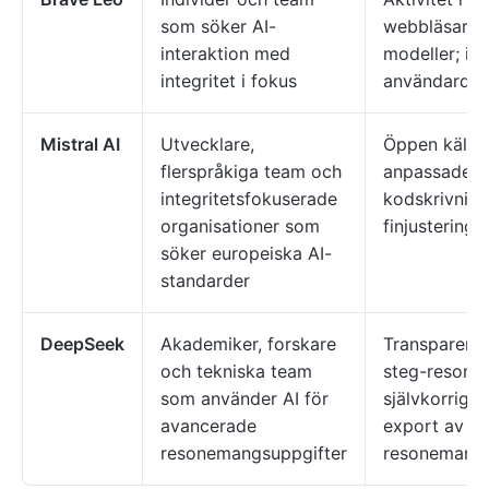
som söker AI-
webbläsaren;
interaktion med
modeller; int
integritet i fokus
användardat
Mistral AI
Utvecklare,
Öppen källk
flerspråkiga team och
anpassade m
integritetsfokuserade
kodskrivning
organisationer som
finjustering
söker europeiska AI-
standarder
DeepSeek
Akademiker, forskare
Transparent 
och tekniska team
steg-resone
som använder AI för
självkorriger
avancerade
export av
resonemangsuppgifter
resonemangs