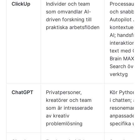
ClickUp
Individer och team
Processauto
som omvandlar AI-
och snabba 
driven forskning till
Autopilot Ag
praktiska arbetsflöden
kontextuella
AI; handsfre
interaktion m
text med Cl
Brain MAX; E
Search över 
verktyg
ChatGPT
Privatpersoner,
Kör Python-k
kreatörer och team
i chatten; a
som är intresserade
resonemangs
av kreativ
anpassade G
problemlösning
specifika up