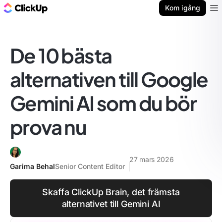
ClickUp-bloggen
Kom igång
Ope
De 10 bästa
alternativen till Google
Gemini AI som du bör
prova nu
27 mars 2026
Garima Behal
Senior Content Editor
Skaffa ClickUp Brain, det främsta
alternativet till Gemini AI