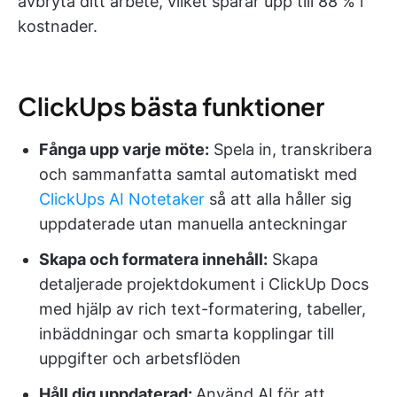
avbryta ditt arbete, vilket sparar upp till 88 % i
kostnader.
ClickUps bästa funktioner
Fånga upp varje möte:
Spela in, transkribera
och sammanfatta samtal automatiskt med
ClickUps AI Notetaker
så att alla håller sig
uppdaterade utan manuella anteckningar
Skapa och formatera innehåll:
Skapa
detaljerade projektdokument i ClickUp Docs
med hjälp av rich text-formatering, tabeller,
inbäddningar och smarta kopplingar till
uppgifter och arbetsflöden
Håll dig uppdaterad:
Använd AI för att