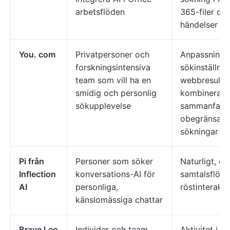
arbetsflöden
365-filer oc
händelser
You. com
Privatpersoner och
Anpassnings
forskningsintensiva
sökinställnin
team som vill ha en
webbresulta
smidig och personlig
kombinerade
sökupplevelse
sammanfattn
obegränsade
sökningar i 
Pi från
Personer som söker
Naturligt, e
Inflection
konversations-AI för
samtalsflöde
AI
personliga,
röstinterakti
känslomässiga chattar
Brave Leo
Individer och team
Aktivitet i