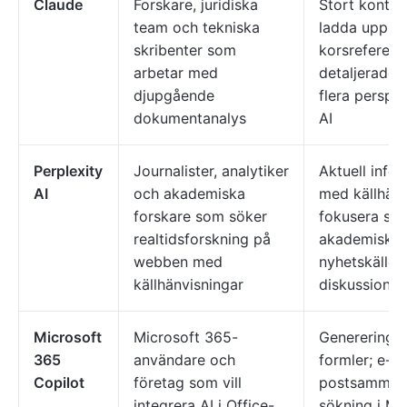
Claude
Forskare, juridiska
Stort kontex
team och tekniska
ladda upp o
skribenter som
korsreferera f
arbetar med
detaljerade 
djupgående
flera perspek
dokumentanalys
AI
Perplexity
Journalister, analytiker
Aktuell info
AI
och akademiska
med källhänv
forskare som söker
fokusera sök
realtidsforskning på
akademiska k
webben med
nyhetskällor 
källhänvisningar
diskussions
Microsoft
Microsoft 365-
Generering a
365
användare och
formler; e-
Copilot
företag som vill
postsammanf
integrera AI i Office-
sökning i Mi