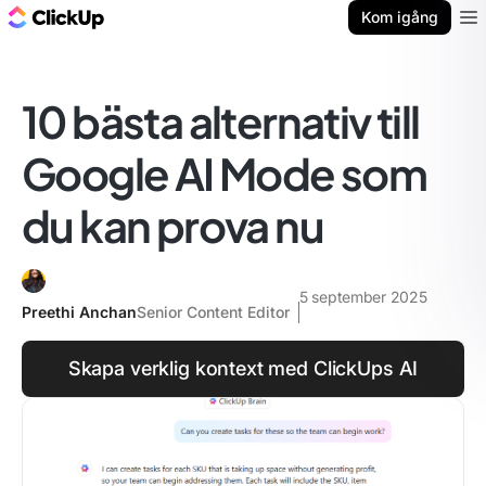
ClickUp-bloggen
Kom igång
Ope
10 bästa alternativ till
Google AI Mode som
du kan prova nu
5 september 2025
Preethi Anchan
Senior Content Editor
Skapa verklig kontext med ClickUps AI