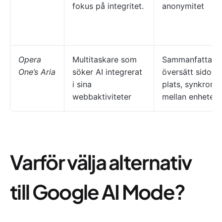
fokus på integritet.
anonymitet
Opera
Multitaskare som
Sammanfatta art
One’s Aria
söker AI integrerat
översätt sidor 
i sina
plats, synkronis
webbaktiviteter
mellan enheter
Varför välja alternativ
till Google AI Mode?