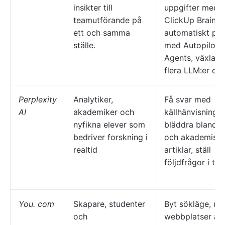
insikter till
uppgifter med
teamutförande på
ClickUp Brain, 
ett och samma
automatiskt på 
ställe.
med Autopilot
Agents, växla m
flera LLM:er dir
Perplexity
Analytiker,
Få svar med
AI
akademiker och
källhänvisningar
nyfikna elever som
bläddra bland n
bedriver forskning i
och akademisk
realtid
artiklar, ställ
följdfrågor i trå
You. com
Skapare, studenter
Byt sökläge, ute
och
webbplatser av 