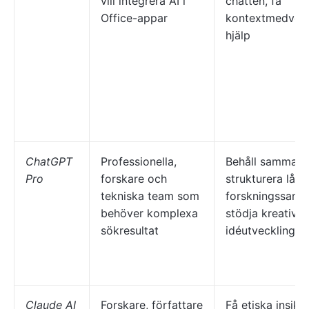
vill integrera AI i
chatten, få
Office-appar
kontextmedvet
hjälp
ChatGPT
Professionella,
Behåll sammanh
Pro
forskare och
strukturera lån
tekniska team som
forskningssamta
behöver komplexa
stödja kreativ
sökresultat
idéutveckling
Claude AI
Forskare, författare
Få etiska insikt