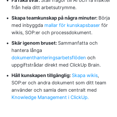
Få raka svar:
Ställ frågor till AI och få insikter
från hela ditt arbetsutrymme.
Skapa teamkunskap på några minuter:
Börja
med inbyggda
mallar för kunskapsbaser
för
wikis, SOP:er och processdokument.
Skär igenom bruset:
Sammanfatta och
hantera långa
dokumenthanteringsarbetsflöden
och
uppgiftstrådar direkt med ClickUp Brain.
Håll kunskapen tillgänglig:
Skapa wikis
,
SOP:er och andra dokument som ditt team
använder och samla dem centralt med
Knowledge Management i ClickUp.