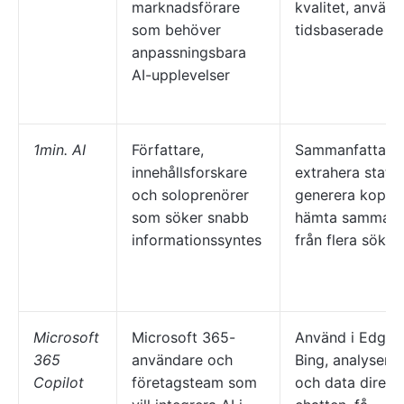
marknadsförare
kvalitet, använd
som behöver
tidsbaserade fil
anpassningsbara
AI-upplevelser
1min. AI
Författare,
Sammanfatta ä
innehållsforskare
extrahera statist
och soloprenörer
generera kopior
som söker snabb
hämta samman
informationssyntes
från flera sökre
Microsoft
Microsoft 365-
Använd i Edge 
365
användare och
Bing, analysera 
Copilot
företagsteam som
och data direkt 