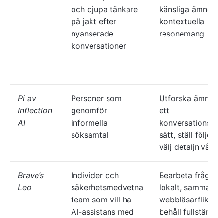
och djupa tänkare
känsliga ämnen,
på jakt efter
kontextuella
nyanserade
resonemang
konversationer
Pi av
Personer som
Utforska ämnen
Inflection
genomför
ett
AI
informella
konversationsli
söksamtal
sätt, ställ följdf
välj detaljnivå
Brave’s
Individer och
Bearbeta frågor
Leo
säkerhetsmedvetna
lokalt, sammanf
team som vill ha
webbläsarflikar,
AI-assistans med
behåll fullständ