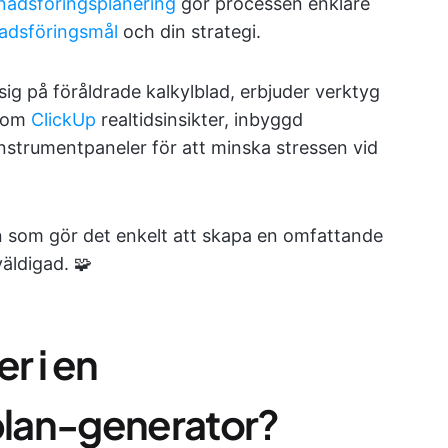
nadsföringsplanering
gör processen enklare
adsföringsmål
och din strategi.
sig på föråldrade kalkylblad, erbjuder verktyg
 som
ClickUp
realtidsinsikter, inbyggd
strumentpaneler för att minska stressen vid
en som gör det enkelt att skapa en omfattande
äldigad. 🧩
r i en
lan-generator?