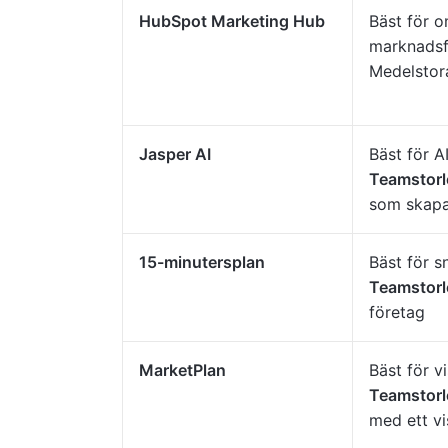
HubSpot Marketing Hub
Bäst för 
marknadsf
Medelstora
Jasper AI
Bäst för A
Teamstorl
som skapa
15-minutersplan
Bäst för s
Teamstorl
företag
MarketPlan
Bäst för v
Teamstorl
med ett vi