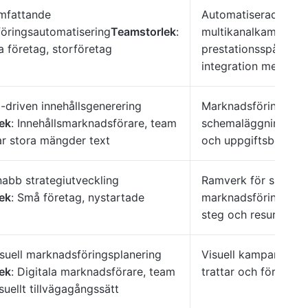
omfattande
Automatiserad lever
öringsautomatisering
Teamstorlek
:
multikanalkampanjer
 företag, storföretag
prestationsspårning i
integration med CR
I-driven innehållsgenerering
Marknadsföringskale
ek
: Innehållsmarknadsförare, team
schemaläggning för 
r stora mängder text
och uppgiftsberoen
nabb strategiutveckling
Ramverk för snabb 
ek
: Små företag, nystartade
marknadsföringsplan
steg och resursallok
isuell marknadsföringsplanering
Visuell kampanjplane
ek
: Digitala marknadsförare, team
trattar och förutsäg
suellt tillvägagångssätt