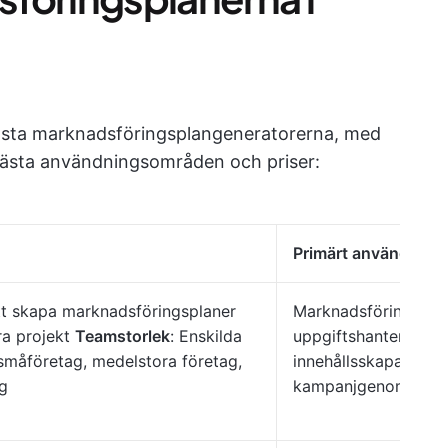
bästa marknadsföringsplangeneratorerna, med
 bästa användningsområden och priser:
Primärt användnings
tt skapa marknadsföringsplaner
Marknadsföringsplan
ra projekt
Teamstorlek
: Enskilda
uppgiftshantering,
småföretag, medelstora företag,
innehållsskapande o
ag
kampanjgenomföra