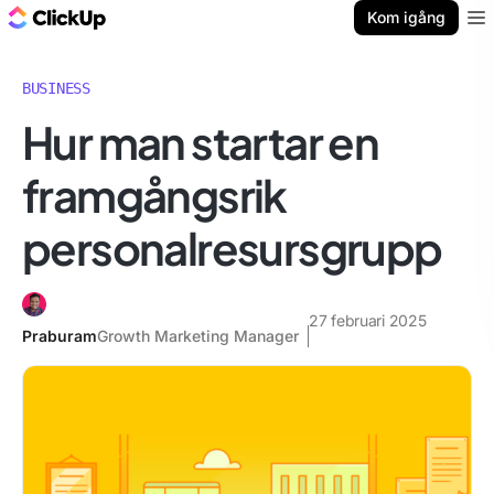
ClickUp-bloggen
Kom igång
Ope
BUSINESS
Hur man startar en
framgångsrik
personalresursgrupp
27 februari 2025
Praburam
Growth Marketing Manager