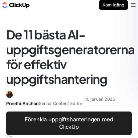
ClickUp-bloggen
Kom igång
Ope
De 11 bästa AI-
uppgiftsgeneratorerna
för effektiv
uppgiftshantering
10 januari 2026
Preethi Anchan
Senior Content Editor
Förenkla uppgiftshanteringen med
ClickUp