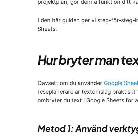
projektplan, gör denna funktion ditt ka
I den här guiden ger vi steg-för-steg-i
Sheets.
Hur bryter man te
Oavsett om du använder
Google Shee
reseplanerare är textomslag praktiskt fö
ombryter du text i Google Sheets för 
Metod 1: Använd verktyg