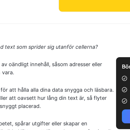
ed text som sprider sig utanför cellerna?
av oändligt innehåll, såsom adresser eller
Bör
 vara.
ör att hålla alla dina data snygga och läsbara.
er att oavsett hur lång din text är, så flyter
r snyggt placerad.
etet, spårar utgifter eller skapar en