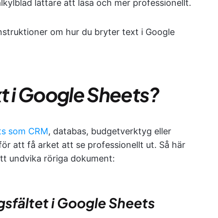
lkylblad lättare att läsa och mer professionellt.
nstruktioner om hur du bryter text i Google
xt i Google Sheets?
ts som CRM
, databas, budgetverktyg eller
r att få arket att se professionellt ut. Så här
att undvika röriga dokument:
sfältet i Google Sheets