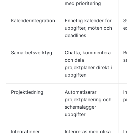
med prioritering
Kalenderintegration
Enhetlig kalender för
Syn
uppgifter, möten och
exte
deadlines
Samarbetsverktyg
Chatta, kommentera
Beg
och dela
sama
projektplaner direkt i
uppgiften
Projektledning
Automatiserar
Inte
projektplanering och
proj
schemalägger
uppgifter
Integrationer
Integreras med olika
Int