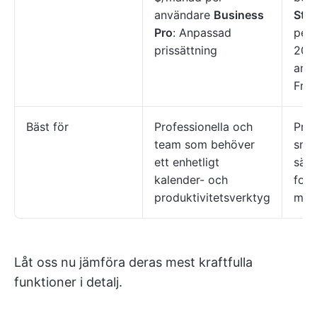
användare
Business
Sta
Pro
: Anpassad
per
prissättning
20 
anv
Från
Bäst för
Professionella och
Priv
team som behöver
små
ett enhetligt
säl
kalender- och
foku
produktivitetsverktyg
möt
Låt oss nu jämföra deras mest kraftfulla
funktioner i detalj.