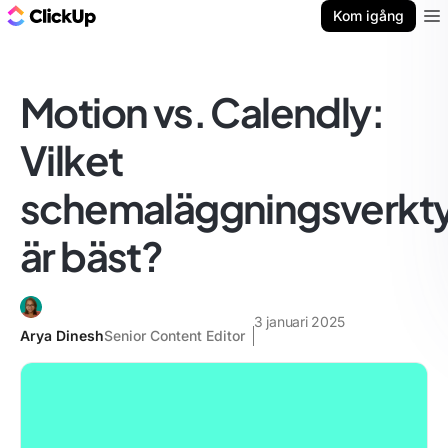
ClickUp-bloggen
Kom igång
Ope
Motion vs. Calendly:
Vilket
schemaläggningsverkt
är bäst?
3 januari 2025
Arya Dinesh
Senior Content Editor