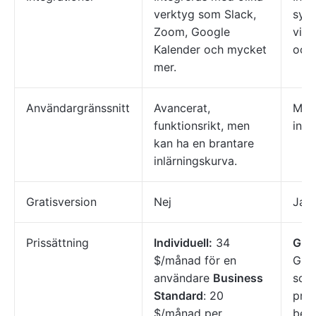
verktyg som Slack,
sys
Zoom, Google
vid
Kalender och mycket
och 
mer.
Användargränssnitt
Avancerat,
Mini
funktionsrikt, men
intu
kan ha en brantare
inlärningskurva.
Gratisversion
Nej
Ja
Prissättning
Individuell:
34
Grati
$/månad för en
Gru
användare
Business
sch
Standard
: 20
pri
$/månad per
begr