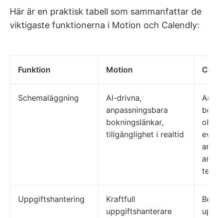
Här är en praktisk tabell som sammanfattar de
viktigaste funktionerna i Motion och Calendly:
Funktion
Motion
Cal
Schemaläggning
AI-drivna,
Anp
anpassningsbara
bokn
bokningslänkar,
olik
tillgänglighet i realtid
eve
anp
arbe
tea
Uppgiftshantering
Kraftfull
Beg
uppgiftshanterare
uppg