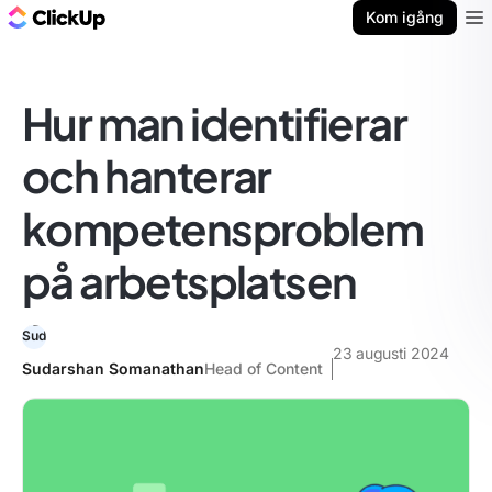
ClickUp-bloggen
Kom igång
Ope
Hur man identifierar
och hanterar
kompetensproblem
på arbetsplatsen
23 augusti 2024
Sudarshan Somanathan
Head of Content