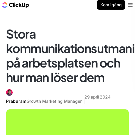
ClickUp-bloggen
Kom igång
Ope
Stora
kommunikationsutmani
på arbetsplatsen och
hur man löser dem
29 april 2024
Praburam
Growth Marketing Manager