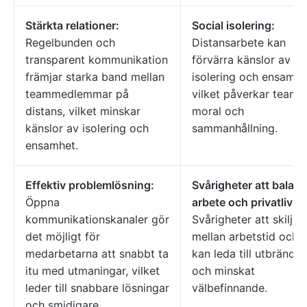
Stärkta relationer:
Social isolering:
Regelbunden och
Distansarbete kan
transparent kommunikation
förvärra känslor av
främjar starka band mellan
isolering och ensamhe
teammedlemmar på
vilket påverkar teame
distans, vilket minskar
moral och
känslor av isolering och
sammanhållning.
ensamhet.
Effektiv problemlösning:
Svårigheter att balan
Öppna
arbete och privatliv:
kommunikationskanaler gör
Svårigheter att skilja
det möjligt för
mellan arbetstid och fr
medarbetarna att snabbt ta
kan leda till utbrändhe
itu med utmaningar, vilket
och minskat
leder till snabbare lösningar
välbefinnande.
och smidigare