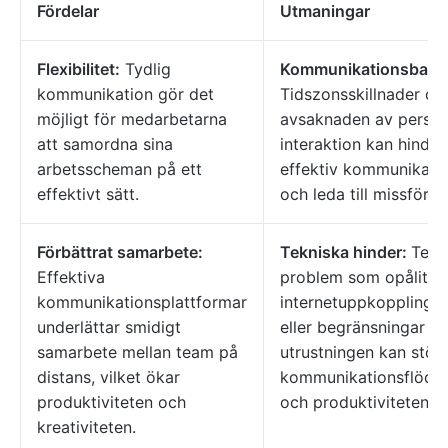
Fördelar
Utmaningar
Flexibilitet:
Tydlig
Kommunikationsbarriä
kommunikation gör det
Tidszonsskillnader oc
möjligt för medarbetarna
avsaknaden av person
att samordna sina
interaktion kan hindra
arbetsscheman på ett
effektiv kommunikati
effektivt sätt.
och leda till missförst
Förbättrat samarbete:
Tekniska hinder:
Tekn
Effektiva
problem som opålitlig
kommunikationsplattformar
internetuppkopplingar
underlättar smidigt
eller begränsningar i
samarbete mellan team på
utrustningen kan stör
distans, vilket ökar
kommunikationsflöde
produktiviteten och
och produktiviteten.
kreativiteten.