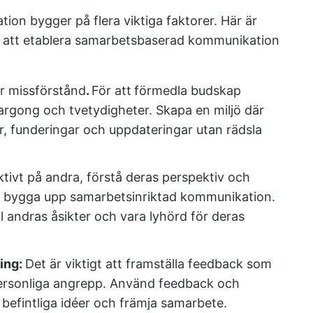
on bygger på flera viktiga faktorer. Här är
r att etablera samarbetsbaserad kommunikation
ar missförstånd
.
För att
förmedla budskap
jargong och tvetydigheter. Skapa en miljö där
r, funderingar och uppdateringar utan rädsla
ktivt på andra, förstå deras perspektiv och
tt bygga upp samarbetsinriktad kommunikation.
ll andras åsikter och vara lyhörd för deras
ring:
Det är viktigt att framställa feedback som
m personliga angrepp. Använd feedback och
a befintliga idéer och främja samarbete.