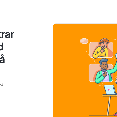
rar
d
å
24