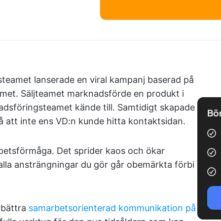
gsteamet lanserade en viral kampanj baserad på
eamet. Säljteamet marknadsförde en produkt i
dsföringsteamet kände till. Samtidigt skapade
Bör
å att inte ens VD:n kunde hitta kontaktsidan.
rbetsförmåga. Det sprider kaos och ökar
 alla ansträngningar du gör går obemärkta förbi
rbättra
samarbetsorienterad kommunikation på