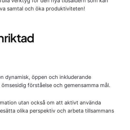
fulla verktyg för den nya tidsåldern som kan
iva samtal och öka produktiviteten!
nriktad
en dynamisk, öppen och inkluderande
 ömsesidig förståelse och gemensamma mål.
ormation utan också om att aktivt använda
rdesätta olika perspektiv och arbeta tillsammans