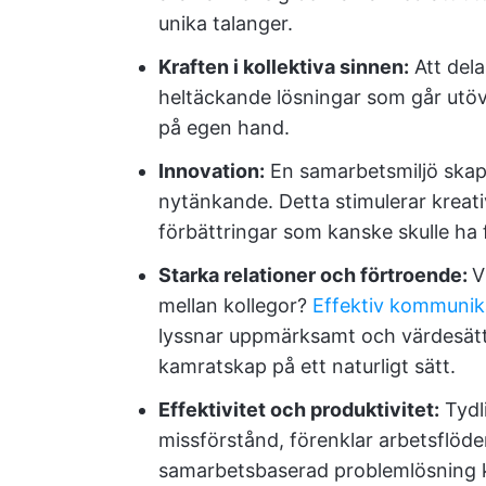
unika talanger.
Kraften i kollektiva sinnen:
Att dela
heltäckande lösningar som går utö
på egen hand.
Innovation:
En samarbetsmiljö skapa
nytänkande. Detta stimulerar kreativi
förbättringar som kanske skulle ha f
Starka relationer och förtroende:
V
mellan kollegor?
Effektiv kommunik
lyssnar uppmärksamt och värdesätt
kamratskap på ett naturligt sätt.
Effektivitet och produktivitet:
Tydl
missförstånd, förenklar arbetsflöd
samarbetsbaserad problemlösning ka